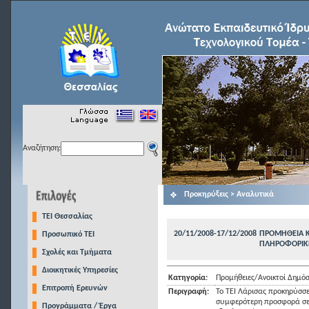
Αναζήτηση:
Προκηρύξεις > Αναλυτικά
TEI Θεσσαλίας
20/11/2008-17/12/2008
ΠΡΟΜΗΘΕΙΑ Κ
Προσωπικό ΤΕΙ
ΠΛΗΡΟΦΟΡΙΚΗΣ
Σχολές και Τμήματα
Διοικητικές Υπηρεσίες
Κατηγορία:
Προμήθειες/Ανοικτοί Δημόσ
Επιτροπή Ερευνών
Περιγραφή:
Το ΤΕΙ Λάρισας προκηρύσσε
συμφερότερη προσφορά σε 
Προγράμματα / Έργα