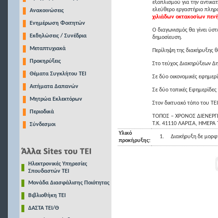
εξοπλισμού για την αντικα
ελεύθερο εργαστήριο πληρ
Ανακοινώσεις
χιλιάδων οκτακοσίων πενή
Ενημέρωση Φοιτητών
Ο διαγωνισμός θα γίνει ύσ
Εκδηλώσεις / Συνέδρια
δημοσίευση.
Μεταπτυχιακά
Περίληψη της διακήρυξης θ
Προκηρύξεις
Στο τεύχος Διακηρύξεων Δ
Θέματα Συγκλήτου ΤΕΙ
Σε δύο οικονομικές εφημερ
Αιτήματα Δαπανών
Σε δύο τοπικές Εφημερίδες
Μητρώα Εκλεκτόρων
Στον δικτυακό τόπο του ΤΕΙ
Περιοδικά
ΤΟΠΟΣ – ΧΡΟΝΟΣ ΔΙΕΝΕΡΓΕ
Τ.Κ. 41110 ΛΑΡΙΣΑ, ΗΜΕΡΑ 
Σύνδεσμοι
Υλικό
1.
Διακήρυξη δε μορφή
προκήρυξης:
Ηλεκτρονικές Υπηρεσίες
Σπουδαστών ΤΕΙ
Μονάδα Διασφάλισης Ποιότητας
Βιβλιοθήκη ΤΕΙ
ΔΑΣΤΑ ΤΕΙ/Θ