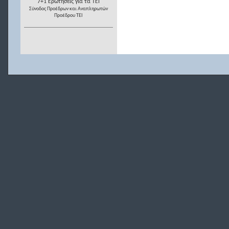
7+1 Ερωτήσεις για τα ΤΕΙ
Σύνοδος Προέδρων και Αναπληρωτών
Προέδρου ΤΕΙ