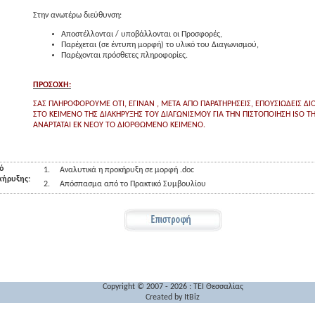
Στην ανωτέρω διεύθυνση:
Αποστέλλονται / υποβάλλονται οι Προσφορές,
Παρέχεται (σε έντυπη μορφή) το υλικό του Διαγωνισμού,
Παρέχονται πρόσθετες πληροφορίες.
ΠΡΟΣΟΧΗ:
ΣΑΣ ΠΛΗΡΟΦΟΡΟΥΜΕ ΟΤΙ, ΕΓΙΝΑΝ , ΜΕΤΑ ΑΠΟ ΠΑΡΑΤΗΡΗΣΕΙΣ, ΕΠΟΥΣΙΩΔΕΙΣ ΔΙ
ΣΤΟ ΚΕΙΜΕΝΟ ΤΗΣ ΔΙΑΚΗΡΥΞΗΣ ΤΟΥ ΔΙΑΓΩΝΙΣΜΟΥ ΓΙΑ ΤΗΝ ΠΙΣΤΟΠΟΙΗΣΗ ISO ΤΗ
ΑΝΑΡΤΑΤΑΙ ΕΚ ΝΕΟΥ ΤΟ ΔΙΟΡΘΩΜΕΝΟ ΚΕΙΜΕΝΟ.
ό
1.
Αναλυτικά η προκήρυξη σε μορφή .doc
κήρυξης:
2.
Απόσπασμα από το Πρακτικό Συμβουλίου
Copyright © 2007 - 2026 : TEI Θεσσαλίας
Created by
ItBiz