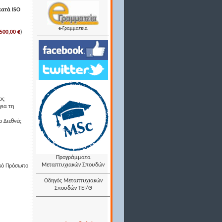
κατά ISO
e-Γραμματεία
500,00 €
)
ος
για τη
ο Διεθνές
Προγράμματα
Μεταπτυχιακών Σπουδών
μικό Πρόσωπο
Οδηγός Μεταπτυχιακών
Σπουδών ΤΕΙ/Θ