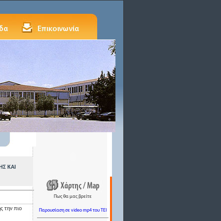
ΗΣ ΚΑΙ
Πως θα μας βρείτε
ς την πιο
Παρουσίαση σε video mp4 του TEI