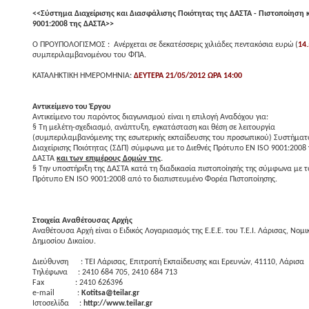
<<Σύστημα Διαχείρισης και Διασφάλισης Ποιότητας της ΔΑΣΤΑ - Πιστοποίηση 
9001:2008 της ΔΑΣΤΑ>>
Ο ΠΡΟΥΠΟΛΟΓΙΣΜΟΣ : Ανέρχεται σε δεκατέσσερις χιλιάδες πεντακόσια ευρώ (
14.
συμπεριλαμβανομένου του ΦΠΑ.
ΚΑΤΑΛΗΚΤΙΚΗ ΗΜΕΡΟΜΗΝΙΑ:
ΔΕΥΤΕΡΑ 21/05/2012 ΩΡΑ 14:00
Αντικείμενο του Έργου
Αντικείμενο του παρόντος διαγωνισμού είναι η επιλογή Αναδόχου για:
§
Τη μελέτη-σχεδιασμό, ανάπτυξη, εγκατάσταση και θέση σε λειτουργία
(συμπεριλαμβανόμενης της εσωτερικής εκπαίδευσης του προσωπικού) Συστήματ
Διαχείρισης Ποιότητας (ΣΔΠ) σύμφωνα με το Διεθνές Πρότυπο EN ISO 9001:2008 
ΔΑΣΤΑ
και των επιμέρους Δομών της
.
§
Την υποστήριξη της ΔΑΣΤΑ κατά τη διαδικασία πιστοποίησής της σύμφωνα με τ
Πρότυπο EN ISO 9001:2008 από το διαπιστευμένο Φορέα Πιστοποίησης.
Στοιχεία Αναθέτουσας Αρχής
Αναθέτουσα Αρχή είναι ο Ειδικός Λογαριασμός της Ε.Ε.Ε. του Τ.Ε.Ι. Λάρισας, Νο
Δημοσίου Δικαίου.
Διεύθυνση
: ΤΕΙ Λάρισας, Επιτροπή Εκπαίδευσης και Ερευνών, 41110, Λάρισα
Τηλέφωνα
: 2410 684 705, 2410 684 713
Fax
: 2410 626396
e-mail
:
Kotitsa@teilar.gr
Ιστοσελίδα
:
http://www.teilar.gr