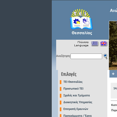
Αναζήτηση:
TEI Θεσσαλίας
14
Προσωπικό ΤΕΙ
Σχολές και Τμήματα
Διοικητικές Υπηρεσίες
Κατ
Επιτροπή Ερευνών
Περ
Προγράμματα / Έργα