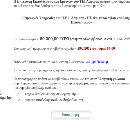
H
Επιτροπή Εκπαίδευσης και Ερευνών του ΤΕΙ Λάρισας
αναρτά προς δημόσια
το κείμενο της διακήρυξης για τον διαγωνισμό του έργου με τίτλο:
«Ψηφιακές Υπηρεσίες του Τ.Ε.Ι. Λάρισας - ΠΣ Φοιτητολογίου και Διαχ
Προσωπικού»
με προυπολογισμό
80.000,00 ΕΥΡΩ
(συμπεριλαμβανομένου ΦΠΑ 23
Καταληκτική ημερομηνία υποβολής σχολίων:
29/2/2012 και ώρα: 14:00
Αποστολή στοιχείων στην ηλεκτρονική διεύθυνση:
psi_yp@teilar.gr
Για να δείτε τις παρατηρήσεις της διαβούλευσης που έχουν ήδη αποσταλλεί, κάντε 
Οι παρατηρήσεις πρέπει να υποβληθούν επωνύμως και στην
Ελληνική γλώσσα
συμπληρώνοντας τη
συνημμένη απαντητική φόρμα
, όχι αργότερα από την καταλ
ημερομηνία υποβολής σχολίων.
ό
1.
Αρχεία διαβούλευσης σε μορφή .zip
κήρυξης:
2.
Έντυπο υποβολής σχολίων διαβούλευσης