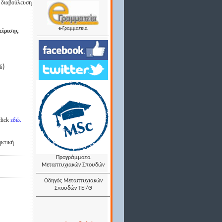
 διαβούλευση
e-Γραμματεία
είρισης
%)
click
εδώ.
ηκτική
Προγράμματα
Μεταπτυχιακών Σπουδών
Οδηγός Μεταπτυχιακών
Σπουδών ΤΕΙ/Θ