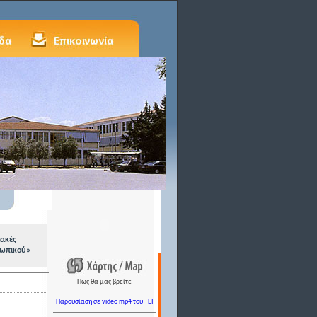
ακές
οσωπικού»
Πως θα μας βρείτε
Παρουσίαση σε video mp4 του TEI