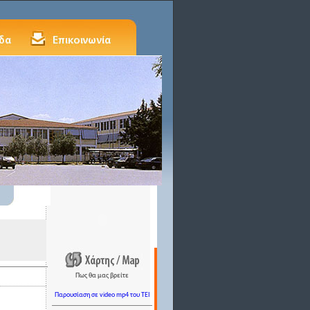
Πως θα μας βρείτε
Παρουσίαση σε video mp4 του TEI