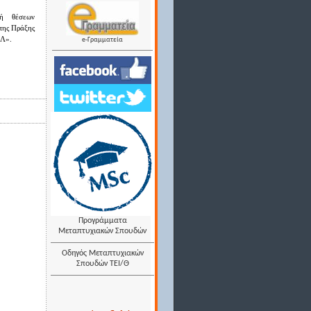
γή θέσεων
της Πράξης
Λ».
e-Γραμματεία
Προγράμματα
Μεταπτυχιακών Σπουδών
Οδηγός Μεταπτυχιακών
Σπουδών ΤΕΙ/Θ