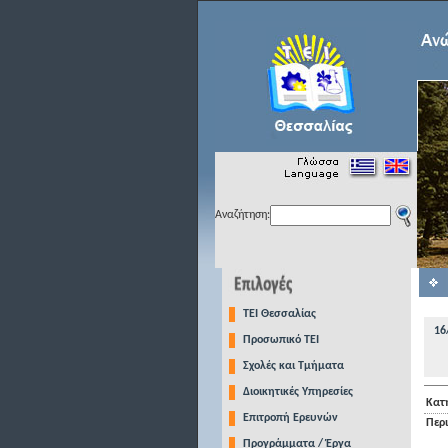
Αναζήτηση:
TEI Θεσσαλίας
16
Προσωπικό ΤΕΙ
Σχολές και Τμήματα
Διοικητικές Υπηρεσίες
Κατ
Επιτροπή Ερευνών
Περ
Προγράμματα / Έργα