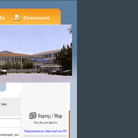
 του
Πως θα μας βρείτε
Παρουσίαση σε video mp4 του TEI
ροσφορές για