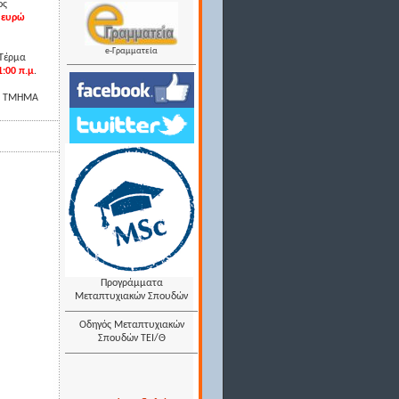
ος
0 ευρώ
e-Γραμματεία
[Τέρμα
:00 π.μ
.
Ο ΤΜΗΜΑ
Προγράμματα
Μεταπτυχιακών Σπουδών
Οδηγός Μεταπτυχιακών
Σπουδών ΤΕΙ/Θ