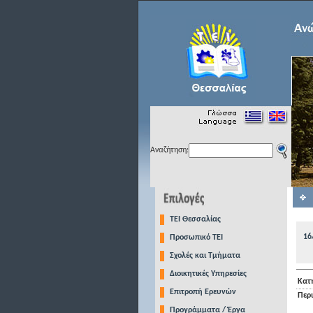
Αναζήτηση:
TEI Θεσσαλίας
16
Προσωπικό ΤΕΙ
Σχολές και Τμήματα
Διοικητικές Υπηρεσίες
Κατ
Επιτροπή Ερευνών
Περ
Προγράμματα / Έργα