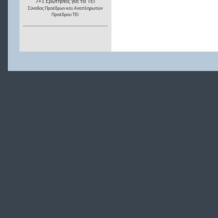
7+1 Ερωτήσεις για τα ΤΕΙ
Σύνοδος Προέδρων και Αναπληρωτών
Προέδρου ΤΕΙ