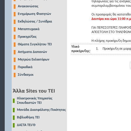
τηλεφωνίας για τις ανάγκ
συμπεριλαμβανομένου του
Ανακοινώσεις
Ενημέρωση Φοιτητών
Οι προσφορές θα κατατεθο
Δευτέρα και ώρα 11:00 π.μ
Εκδηλώσεις / Συνέδρια
ΓΙΑ ΠΕΡΙΣΣΟΤΕΡΕΣ ΠΛΗΡΟ
Μεταπτυχιακά
ΑΠΟΣΤΟΛΗ ΣΤΟ ΤΗΛΕΦΩ
Προκηρύξεις
Η πλήρης προκήρυξη δημοσ
Θέματα Συγκλήτου ΤΕΙ
Υλικό
1.
Προκήρυξη σε μορφ
προκήρυξης:
Αιτήματα Δαπανών
Μητρώα Εκλεκτόρων
Περιοδικά
Σύνδεσμοι
Ηλεκτρονικές Υπηρεσίες
Σπουδαστών ΤΕΙ
Μονάδα Διασφάλισης Ποιότητας
Βιβλιοθήκη ΤΕΙ
ΔΑΣΤΑ ΤΕΙ/Θ