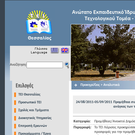
Αναζήτηση:
Προκηρύξεις > Αναλυτικά
TEI Θεσσαλίας
24/08/2011-05/09/2011
Προμήθεια συ
Προσωπικό ΤΕΙ
ανάγκες των 
Σχολές και Τμήματα
Διοικητικές Υπηρεσίες
Κατηγορία:
Προμήθειες/Ανοικτοί Δημόσ
Επιτροπή Ερευνών
Περιγραφή:
Το ΤΕΙ Λάρισας προκηρύσσε
προσφορές για την προμήθε
Προγράμματα / Έργα