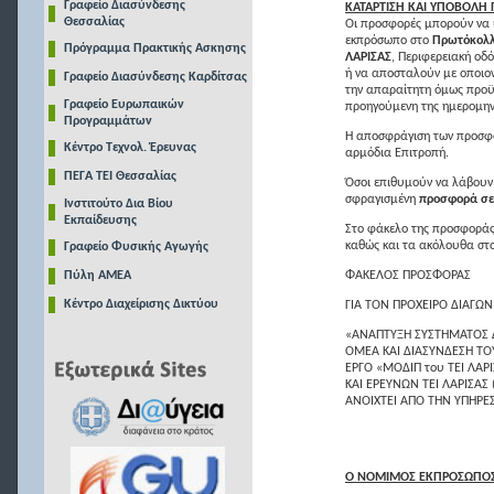
Γραφείο Διασύνδεσης
ΚΑΤΑΡΤΙΣΗ ΚΑΙ ΥΠΟΒΟΛ
Θεσσαλίας
Οι προσφορές μπορούν να 
εκπρόσωπο στο
Πρωτόκολλ
Πρόγραμμα Πρακτικής Ασκησης
ΛΑΡΙΣΑΣ
, Περιφερειακή οδό
ή να αποσταλούν με οποιο
Γραφείο Διασύνδεσης Καρδίτσας
την απαραίτητη όμως προϋπ
Γραφείο Ευρωπαικών
προηγούμενη της ημερομην
Προγραμμάτων
Η αποσφράγιση των προσφο
Κέντρο Τεχνολ. Έρευνας
αρμόδια Επιτροπή.
ΠΕΓΑ ΤΕΙ Θεσσαλίας
Όσοι επιθυμούν να λάβουν
σφραγισμένη
προσφορά σε 
Ινστιτούτο Δια Βίου
Εκπαίδευσης
Στο φάκελο της προσφοράς
καθώς και τα ακόλουθα στο
Γραφείο Φυσικής Αγωγής
Πύλη ΑΜΕΑ
ΦΑΚΕΛΟΣ ΠΡΟΣΦΟΡΑΣ
Κέντρο Διαχείρισης Δικτύου
ΓΙΑ ΤΟΝ ΠΡΟΧΕΙΡΟ ΔΙΑΓΩΝ
«ΑΝΑΠΤΥΞΗ ΣΥΣΤΗΜΑΤΟΣ 
ΟΜΕΑ ΚΑΙ ΔΙΑΣΥΝΔΕΣΗ ΤΟ
ΕΡΓΟ «ΜΟΔΙΠ του ΤΕΙ ΛΑΡΙ
ΚΑΙ ΕΡΕΥΝΩΝ ΤΕΙ ΛΑΡΙΣΑΣ 
ΑΝΟΙΧΤΕΙ ΑΠΟ ΤΗΝ ΥΠΗΡΕ
Ο ΝΟΜΙΜΟΣ ΕΚΠΡΟΣΩΠΟ