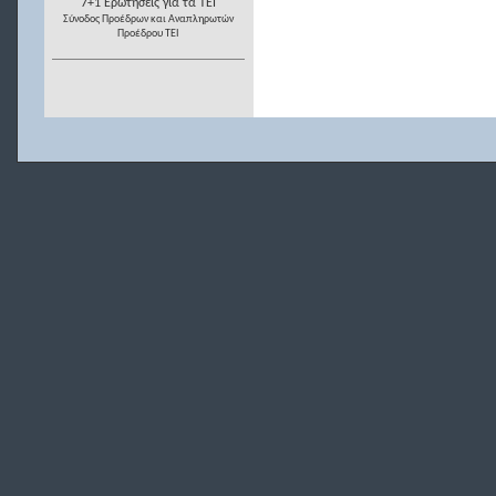
7+1 Ερωτήσεις για τα ΤΕΙ
Σύνοδος Προέδρων και Αναπληρωτών
Προέδρου ΤΕΙ