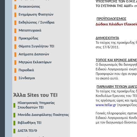
ΥΠΟΣΤΗΡΙΞΗΣ ΤΩΝ Ο.Μ.Ε.
ΤΟ ΣΥΣΤΗΜΑ ΤΗΣ ΑΔΙΠ»
στ
Ανακοινώσεις
Ενημέρωση Φοιτητών
ΠΡΟΫΠΟΛΟΓΙΣΜΟΣ
Εκδηλώσεις / Συνέδρια
Δώδεκα Χιλιάδων Εξακοσί
Μεταπτυχιακά
ΔΗΜΟΣΙΟΤΗΤΑ
Προκηρύξεις
Το τεύχος της προκήρυξης 
Θέματα Συγκλήτου ΤΕΙ
στις 17/6/2011.
Αιτήματα Δαπανών
ΤΟΠΟΣ ΚΑΙ ΧΡΟΝΟΣ ΔΙΕΝΕ
Μητρώα Εκλεκτόρων
Ο διαγωνισμός θα διενεργηθ
Ειδικού Λογαριασμού ενώπι
Περιοδικά
Προσφορών που έχει συγκρο
Σύνδεσμοι
το σκοπό αυτό.
ΠΑΡΑΛΑΒΗ ΤΕΥΧΩΝ ΔΙΑΓ
Το τεύχος της προκήρυξης 
Κονδυλίων Έρευνας του ΤΕΙ
τις εργάσιμες ώρες και ημέ
Ηλεκτρονικές Υπηρεσίες
www.teilar.gr
(προκηρύξεις
Σπουδαστών ΤΕΙ
Γενικές πληροφορίες σχετι
Μονάδα Διασφάλισης Ποιότητας
Ειδικού Λογαριασμού Κονδυ
με τον διαγωνισμό δίνοντα
Βιβλιοθήκη ΤΕΙ
ΔΑΣΤΑ ΤΕΙ/Θ