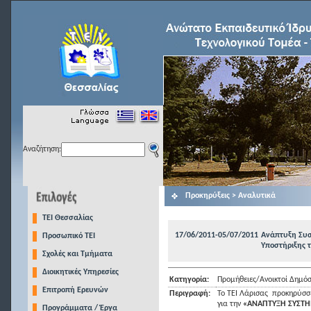
Αναζήτηση:
Προκηρύξεις > Αναλυτικά
TEI Θεσσαλίας
17/06/2011-05/07/2011
Ανάπτυξη Συσ
Προσωπικό ΤΕΙ
Υποστήριξης τ
Σχολές και Τμήματα
Διοικητικές Υπηρεσίες
Κατηγορία:
Προμήθειες/Ανοικτοί Δημόσ
Επιτροπή Ερευνών
Περιγραφή:
To TEI Λάρισας προκηρύσσ
για την
«ΑΝΑΠΤΥΞΗ ΣΥΣΤΗ
Προγράμματα / Έργα