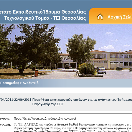
Προκηρύξεις > Αναλυτικά
/04/2011-22/06/2011
Προμήθεια επιστημονικών οργάνων για τις ανάγκες του Τμήματο
Παραγωγής της ΣΤΕΓ
ηγορία:
Προμήθειες/Ανοικτοί Δημόσιοι Διαγωνισμοί
Το ΤΕΙ ΛΑΡΙΣΑΣ προκηρύσσει
Ανοικτό διεθνή διαγωνισμό
κριτήριο κατακύρωσης την
ιγραφή:
συμφερότερη
προσφορά
σε ευρώ, για την <<
Προμήθεια επιστημονικών οργάνων για 
του Τμήματος Ζωικής Παραγωγής
της
ΣΤΕΓ
>> του ΤΕΙ/Λ, προϋπολογισμού τριακόσι