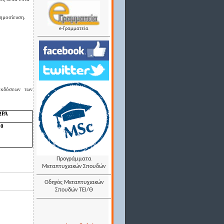
δημοσίευση.
e-Γραμματεία
Εκδόσεων των
ΩΡΑ
00
Προγράμματα
Μεταπτυχιακών Σπουδών
Οδηγός Μεταπτυχιακών
Σπουδών ΤΕΙ/Θ