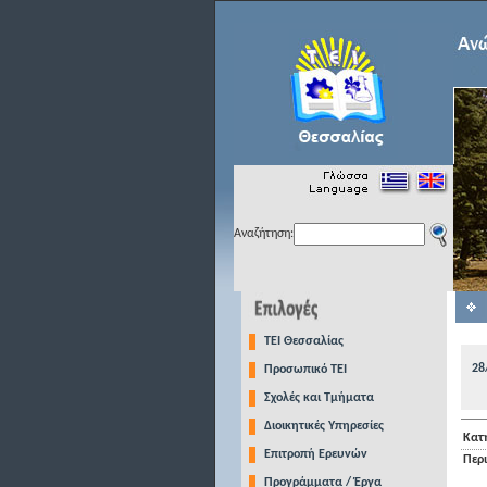
Αναζήτηση:
TEI Θεσσαλίας
28
Προσωπικό ΤΕΙ
Σχολές και Τμήματα
Διοικητικές Υπηρεσίες
Κατ
Επιτροπή Ερευνών
Περ
Προγράμματα / Έργα