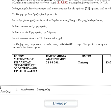
χιλιάδες και εννιακόσια πενήντα
ευρώ [
317.950
] συμπεριλαμβανομένου του Φ.Π.Α.
Ο διαγωνισμός θα γίνει ύστερα από κανονική προθεσμία τριάντα [52] ημερών από την 
Περίληψη της διακήρυξης θα δημοσιευθεί:
Στο τεύχος Διακηρύξεων Δημοσίων Συμβάσεων της Εφημερίδος της Κυβερνήσεως.
Σε δύο οικονομικές εφημερίδες
Σε δύο τοπικές Εφημερίδες της Λάρισας
Στον δικτυακό τόπο του ΤΕΙ [
www
.
teilar
.
gr
]
Περίληψη της παρούσης εστάλη στις 20-04-2011 στην Υπηρεσία επισήμων 
Ευρωπαϊκών Κοινοτήτων.
ΤΟΠΟΣ
ΗΜΕΡΟΜΗΝΙΑ
ΗΜΕΡΑ
ΔΙΑΓΩΝΙΣΜΟΥ
ΔΙΑΓΩΝΙΣΜΟΥ
ΤΕΙ ΛΑΡΙΣΑΣ
22-06-2011
Τετάρτη
13:
ΠΕΡΙΦΕΡΕΙΑΚΉ
ΟΔΟΣ ΤΡΙΚΑΛΩΝ
Τ.Κ. 41110 ΛΑΡΙΣΑ
ό
1.
Αναλυτικά η διακήρυξη
κήρυξης: