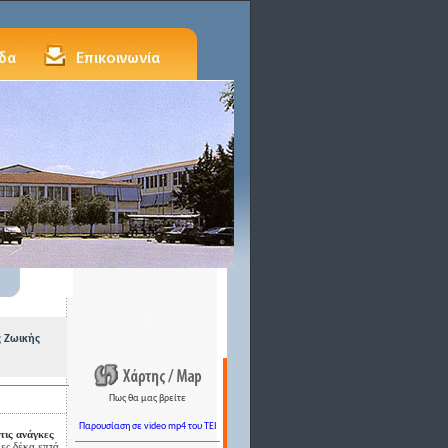
ς Ζωικής
Πως θα μας βρείτε
Παρουσίαση σε video mp4 του TEI
τις ανάγκες
ες δέκα επτά