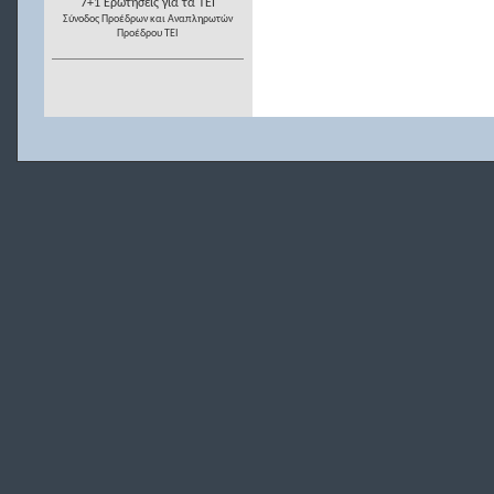
7+1 Ερωτήσεις για τα ΤΕΙ
Σύνοδος Προέδρων και Αναπληρωτών
Προέδρου ΤΕΙ