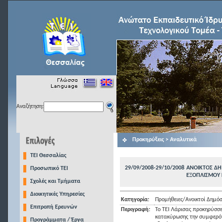
Αναζήτηση:
Προκηρύξεις > Αναλυτικά
TEI Θεσσαλίας
29/09/2008-29/10/2008
ΑΝΟΙΚΤΟΣ ΔΗ
Προσωπικό ΤΕΙ
ΕΞΟΠΛΙΣΜΟΥ 
Σχολές και Τμήματα
Διοικητικές Υπηρεσίες
Κατηγορία:
Προμήθειες/Ανοικτοί Δημόσ
Επιτροπή Ερευνών
Περιγραφή:
Το ΤΕΙ Λάρισας προκηρύσσε
κατακύρωσης την συμφερότ
Προγράμματα / Έργα