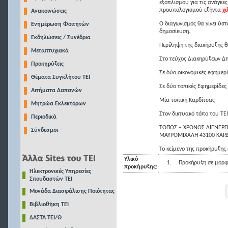
εξοπλισμού για τις ανάγκε
προϋπολογισμού εξήντα
χι
Ανακοινώσεις
Ο διαγωνισμός θα γίνει ύσ
Ενημέρωση Φοιτητών
δημοσίευση.
Εκδηλώσεις / Συνέδρια
Περίληψη της διακήρυξης θ
Μεταπτυχιακά
Στο τεύχος Διακηρύξεων Δ
Προκηρύξεις
Σε δύο οικονομικές εφημερ
Θέματα Συγκλήτου ΤΕΙ
Σε δύο τοπικές Εφημερίδες
Αιτήματα Δαπανών
Μία τοπική Καρδίτσας
Μητρώα Εκλεκτόρων
Στον δικτυακό τόπο του ΤΕΙ
Περιοδικά
ΤΟΠΟΣ – ΧΡΟΝΟΣ ΔΙΕΝΕΡΓ
Σύνδεσμοι
ΜΑΥΡΟΜΙΧΆΛΗ 43100 ΚΑΡΔΙ
Το κείμενο της προκήρυξης
Υλικό
1.
Προκήρυξη σε μορφ
προκήρυξης:
Ηλεκτρονικές Υπηρεσίες
Σπουδαστών ΤΕΙ
Μονάδα Διασφάλισης Ποιότητας
Βιβλιοθήκη ΤΕΙ
ΔΑΣΤΑ ΤΕΙ/Θ