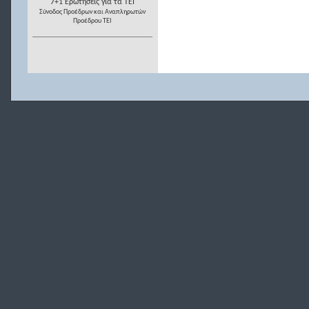
7+1 Ερωτήσεις για τα ΤΕΙ
Σύνοδος Προέδρων και Αναπληρωτών
Προέδρου ΤΕΙ