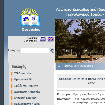
Αναζήτηση:
Προκηρύξεις > Αναλυτικά
TEI Θεσσαλίας
08/03/2011-03/05/2011
ΠΡΟΜΗΘΕΙΑ Ε
Προσωπικό ΤΕΙ
ΞΥΛΟΥ
Σχολές και Τμήματα
Διοικητικές Υπηρεσίες
Κατηγορία:
Προμήθειες/Ανοικτοί Δημόσ
Επιτροπή Ερευνών
Περιγραφή:
Το ΤΕΙ Λάρισας προκηρύσσε
συμφερότερη προσφορά σε ε
Προγράμματα / Έργα