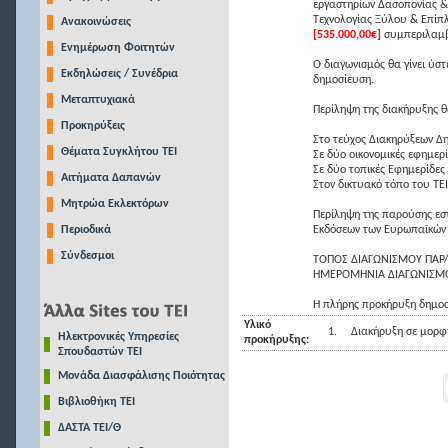
εργαστηρίων Δασοπονίας &
Τεχνολογίας Ξύλου & Επί
Ανακοινώσεις
[535.000,00€]
συμπεριλαμβ
Ενημέρωση Φοιτητών
Ο διαγωνισμός θα γίνει ύσ
Εκδηλώσεις / Συνέδρια
δημοσίευση.
Μεταπτυχιακά
Περίληψη της διακήρυξης θ
Προκηρύξεις
Στο τεύχος Διακηρύξεων Δ
Θέματα Συγκλήτου ΤΕΙ
Σε δύο οικονομικές εφημερ
Σε δύο τοπικές Εφημερίδες
Αιτήματα Δαπανών
Στον δικτυακό τόπο του ΤΕΙ
Μητρώα Εκλεκτόρων
Περίληψη της παρούσης εστ
Περιοδικά
Εκδόσεων των Ευρωπαϊκών 
Σύνδεσμοι
ΤΟΠΟΣ ΔΙΑΓΩΝΙΣΜΟΥ ΠΑΡ/
ΗΜΕΡΟΜΗΝΙΑ ΔΙΑΓΩΝΙΣ
Η πλήρης προκήρυξη δημοσ
Υλικό
1.
Διακήρυξη σε μορφή
Ηλεκτρονικές Υπηρεσίες
προκήρυξης:
Σπουδαστών ΤΕΙ
Μονάδα Διασφάλισης Ποιότητας
Βιβλιοθήκη ΤΕΙ
ΔΑΣΤΑ ΤΕΙ/Θ