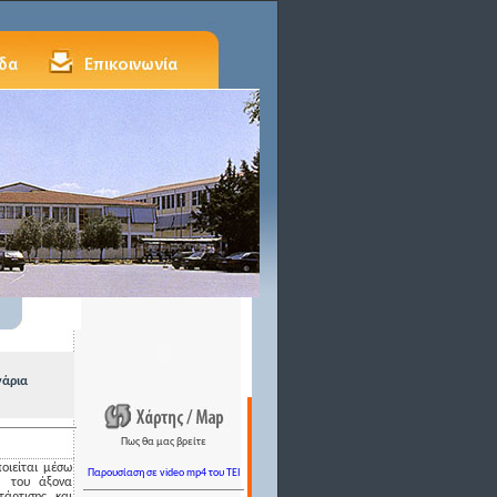
νάρια
Πως θα μας βρείτε
οιείται μέσω
Παρουσίαση σε video mp4 του TEI
του άξονα