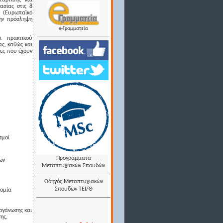
τάρτισης και
ασίας στις 8
η (Ευρωπαϊκό
την πρόσληψη
e-Γραμματεία
ι πρακτικού
ας, καθώς και
τες που έχουν
σμοί
Προγράμματα
ων
Μεταπτυχιακών Σπουδών
Οδηγός Μεταπτυχιακών
Σπουδών ΤΕΙ/Θ
τομία
οργάνωσης και
ης,