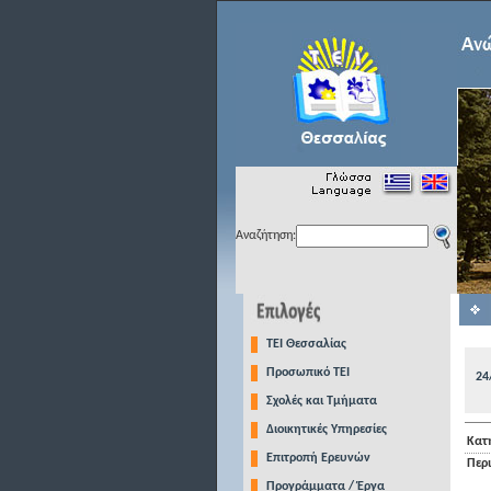
Αναζήτηση:
TEI Θεσσαλίας
Προσωπικό ΤΕΙ
24
Σχολές και Τμήματα
Διοικητικές Υπηρεσίες
Κατ
Επιτροπή Ερευνών
Περ
Προγράμματα / Έργα