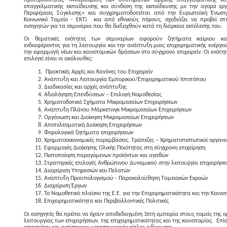
προτεραιότητας «Αναβάθμιση των συστημάτων αρχικής επαγγελματικής κα
επαγγελματικής εκπαίδευσης και σύνδεση της εκπαίδευσης με την αγορά εργ
Περιφέρειες Σύγκλισης» και συγχρηματοδοτείται από την Ευρωπαϊκή Ένωσ
Κοινωνικό Ταμείο - ΕΚΤ)
και από εθνικούς πόρους, σχεδιάζει να προβεί σ
εισηγητών για τα σεμινάρια που θα διεξαχθούν κατά τη διάρκεια εκτέλεσής του.
Οι θεματικές ενότητες των σεμιναρίων αφορούν ζητήματα καίριου κα
ενδιαφέροντος για τη λειτουργία και την ανάπτυξη μιας επιχειρηματικής ενέργει
την εφαρμογή νέων και καινοτομικών δράσεων στο σύγχρονο επιχειρείν. Οι ενότη
επιλεγεί είναι οι ακόλουθες:
Πρακτικές Αρχές και Κανόνες του Επιχειρείν
Ανάπτυξη και Λειτουργία Εμπορικού/Επιχειρηματικού Ιστοτόπου
Διαδικασίες και αρχές ανάπτυξης
Αξιολόγηση Επενδύσεων – Επιλογή Νομοθεσίας
Χρηματοδοτικά Σχήματα Μικρομεσαίων Επιχειρήσεων
Ανάπτυξη Πλάνου Μάρκετινγκ Μικρομεσαίων Επιχειρήσεων
Οργάνωση και Διοίκηση Μικρομεσαίων Επιχειρήσεων
Αποτελεσματική Διοίκηση Επιχειρήσεων
Φορολογικά ζητήματα επιχειρήσεων
Χρηματοοικονομικές παρεμβάσεις. Τράπεζες – Χρηματοπιστωτικοί οργανι
Εφαρμογές Διοίκησης Ολικής Ποιότητας στη σύγχρονη επιχείρηση
Πιστοποίηση παραγόμενων προϊόντων και αγαθών
Στρατηγικές επιλογές Ανθρώπινου Δυναμικού στην λειτουργία επιχειρήσε
Διαχείριση Υπηρεσιών και Πελατών
Ανάπτυξη Προϋπολογισμού - Παρακολούθηση Ταμειακών Εκροών
Διαχείριση Έργων
Το Νομοθετικό πλαίσιο της Ε.Ε. για την Επιχειρηματικότητα και την Καινο
Επιχειρηματικότητα και Περιβαλλοντικές Πολιτικές
Οι εισηγητές θα πρέπει να έχουν αποδεδειγμένη 3ετή εμπειρία στους τομείς της 
λειτουργίας των επιχειρήσεων, της επιχειρηματικότητας και της καινοτομίας.
Επίσ