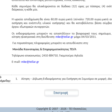
απαιτείται και αντίστοιχος μεταπτυχιακός τίτλος ειδίκευσης.
Κάθε σεμινάριο θα ολοκληρώνεται σε δώδεκα (12) ώρες με τέσσερις (4) ενότ
διάρκειας η κάθε μία.
Η ωριαία αποζημίωση θα είναι 60,00 ευρώ μικτά (σύνολο: 720,00 ευρώ μικτά α
εισήγηση και ανάπτυξη υλικού εισήγησης) και θα καταβάλλεται βάσει σύμβα
έργου εξωτερικών συνεργατών.
Οι ενδιαφερόμενοι μπορούν να αποστέλλουν το βιογραφικό τους σημείωμα,
αίτηση ηλεκτρονικά στη διεύθυνση:
mke
@
teilar
.
gr
μέχρι 04/03/2011.
Για περισσότερες πληροφορίες μπορείτε να απευθύνεστε στη:
Μονάδα Καινοτομίας & Επιχειρηματικότητας ΤΕΙ/Λ
Τηλέφωνο επικοινωνίας: 2410 684710, Γκαμπούρα Αγλαΐα
E
-
mail
:
mke
@
teilar
.
gr
ό
1.
Αίτηση – Δήλωση Ενδιαφέροντος για Εισήγηση σε Σεμινάριο σε μορφή .doc
κήρυξης:
Copyright © 2007 - 2026 : TEI Θεσσαλίας