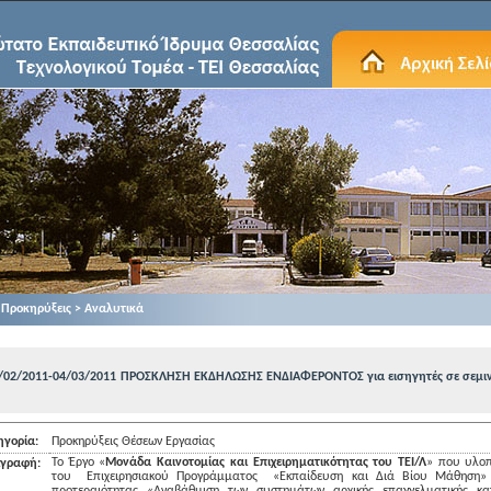
Προκηρύξεις > Αναλυτικά
/02/2011-04/03/2011
ΠΡΟΣΚΛΗΣΗ ΕΚΔΗΛΩΣΗΣ ΕΝΔΙΑΦΕΡΟΝΤΟΣ για εισηγητές σε σεμι
ηγορία:
Προκηρύξεις Θέσεων Εργασίας
Το Έργο «
Μονάδα Καινοτομίας και Επιχειρηματικότητας του ΤΕΙ/Λ
» που υλοπ
ιγραφή:
του
Επιχειρησιακού Προγράμματος
«Εκπαίδευση και Διά Βίου Μάθηση»