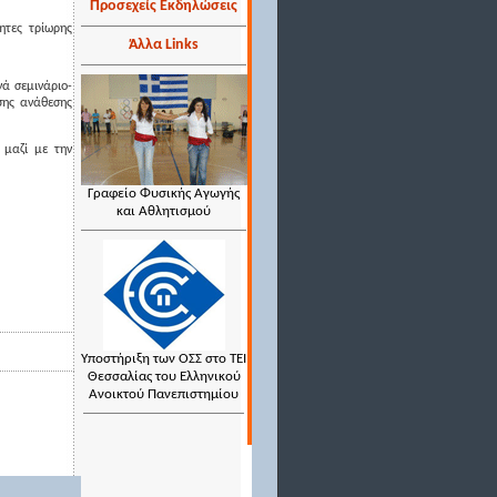
Προσεχείς Εκδηλώσεις
ητες τρίωρης
Άλλα Links
νά σεμινάριο-
σης ανάθεσης
 μαζί με την
Γραφείο Φυσικής Αγωγής
και Αθλητισμού
Υποστήριξη των ΟΣΣ στο ΤΕΙ
Θεσσαλίας του Ελληνικού
Ανοικτού Πανεπιστημίου