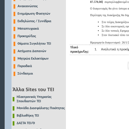
87.570,00]
συμπεριλαμβανομένο
Ανακοινώσεις
Ο διαγωνισμός θα γίνει ύστερα 
Ενημέρωση Φοιτητών
Περίληψη της διακήρυξης θα δημ
Εκδηλώσεις / Συνέδρια
Στο τεύχος Διακηρύξε
Σε δύο οικονομικές εφ
Μεταπτυχιακά
Σε δύο τοπικές Εφημερ
Στον δικτυακό τόπο το
Προκηρύξεις
Ημερομηνία διαγωνισμού: 26/1/
Θέματα Συγκλήτου ΤΕΙ
Υλικό
1.
Αναλυτικά η προκή
Αιτήματα Δαπανών
προκήρυξης:
Μητρώα Εκλεκτόρων
Περιοδικά
Σύνδεσμοι
Ηλεκτρονικές Υπηρεσίες
Σπουδαστών ΤΕΙ
Μονάδα Διασφάλισης Ποιότητας
Βιβλιοθήκη ΤΕΙ
ΔΑΣΤΑ ΤΕΙ/Θ