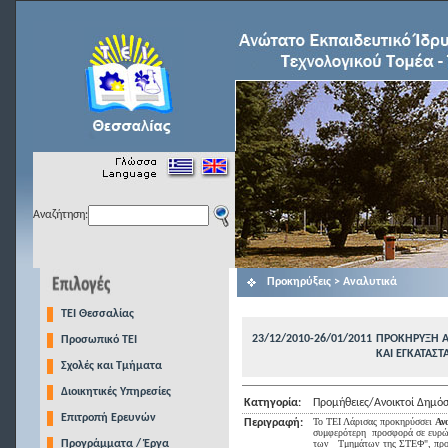
Αναζήτηση:
Προκηρύξεις > Αναλυτικά
TEI Θεσσαλίας
23/12/2010-26/01/2011
ΠΡΟΚΗΡΥΞΗ Α
Προσωπικό ΤΕΙ
ΚΑΙ ΕΓΚΑΤΑΣ
Σχολές και Τμήματα
Διοικητικές Υπηρεσίες
Κατηγορία:
Προμήθειες/Ανοικτοί Δημόσ
Επιτροπή Ερευνών
Το ΤΕΙ Λάρισας προκηρύσσει
Αν
Περιγραφή:
συμφερότερη
προσφορά σε ευρώ,
Προγράμματα / Έργα
των
Τμημάτων της ΣΤΕΦ", πρ