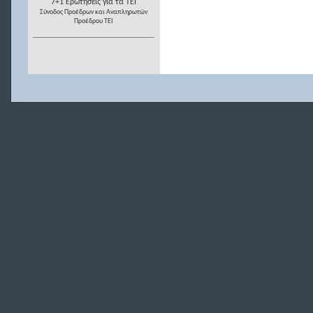
7+1 Ερωτήσεις για τα ΤΕΙ
Σύνοδος Προέδρων και Αναπληρωτών
Προέδρου ΤΕΙ