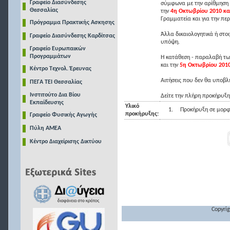
Γραφείο Διασύνδεσης
σύμφωνα με την αρίθμηση τ
Θεσσαλίας
την
4η Οκτωβρίου 2010 κα
Γραμματεία και για την πε
Πρόγραμμα Πρακτικής Ασκησης
Άλλα δικαιολογητικά ή στο
Γραφείο Διασύνδεσης Καρδίτσας
υπόψη.
Γραφείο Ευρωπαικών
Προγραμμάτων
Η κατάθεση - παραλαβή των
και την
5η Οκτωβρίου 201
Κέντρο Τεχνολ. Έρευνας
Αιτήσεις που δεν θα υποβλ
ΠΕΓΑ ΤΕΙ Θεσσαλίας
Ινστιτούτο Δια Βίου
Δείτε την πλήρη προκήρυξη
Εκπαίδευσης
Υλικό
1.
Προκήρυξη σε μορφ
προκήρυξης:
Γραφείο Φυσικής Αγωγής
Πύλη ΑΜΕΑ
Κέντρο Διαχείρισης Δικτύου
Copyrig