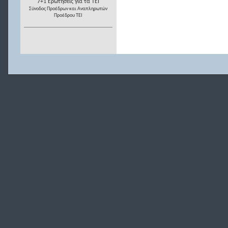
7+1 Ερωτήσεις για τα ΤΕΙ
Σύνοδος Προέδρων και Αναπληρωτών
Προέδρου ΤΕΙ