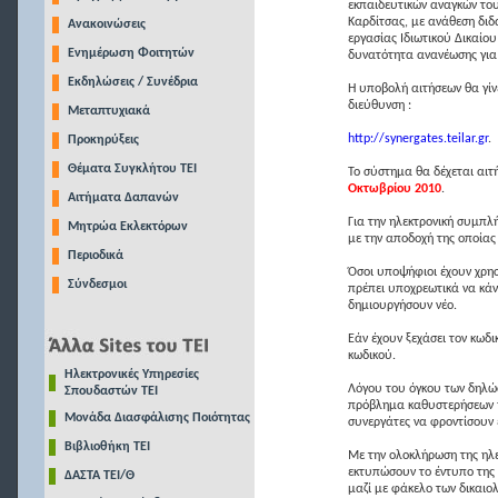
εκπαιδευτικών αναγκών το
Καρδίτσας, με ανάθεση διδ
Ανακοινώσεις
εργασίας Ιδιωτικού Δικαίο
Ενημέρωση Φοιτητών
δυνατότητα ανανέωσης για 
Εκδηλώσεις / Συνέδρια
Η υποβολή αιτήσεων θα γίν
διεύθυνση :
Μεταπτυχιακά
http://synergates.teilar.gr
.
Προκηρύξεις
Θέματα Συγκλήτου ΤΕΙ
Το σύστημα θα δέχεται αιτ
Οκτωβρίου 2010
.
Αιτήματα Δαπανών
Για την ηλεκτρονική συμπλ
Μητρώα Εκλεκτόρων
με την αποδοχή της οποίας
Περιοδικά
Όσοι υποψήφιοι έχουν χρη
Σύνδεσμοι
πρέπει υποχρεωτικά να κάν
δημιουργήσουν νέο.
Εάν έχουν ξεχάσει τον κωδ
κωδικού.
Ηλεκτρονικές Υπηρεσίες
Λόγου του όγκου των δηλώ
Σπουδαστών ΤΕΙ
πρόβλημα καθυστερήσεων ή
Μονάδα Διασφάλισης Ποιότητας
συνεργάτες να φροντίσουν 
Βιβλιοθήκη ΤΕΙ
Με την ολοκλήρωση της ηλε
εκτυπώσουν το έντυπο της 
ΔΑΣΤΑ ΤΕΙ/Θ
μαζί με φάκελο των δικαιο