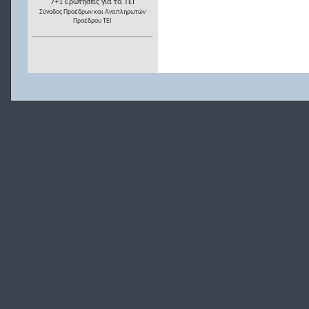
7+1 Ερωτήσεις για τα ΤΕΙ
Σύνοδος Προέδρων και Αναπληρωτών
Προέδρου ΤΕΙ