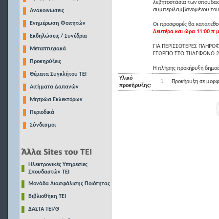
λεβητοστάσια των σπουδασ
συμπεριλαμβανομένου του
Ανακοινώσεις
Ενημέρωση Φοιτητών
Οι προσφορές θα κατατεθού
Δευτέρα και ώρα 11:00 π.
Εκδηλώσεις / Συνέδρια
ΓΙΑ ΠΕΡΙΣΣΟΤΕΡΕΣ ΠΛΗΡΟ
Μεταπτυχιακά
ΓΕΩΡΓΙΟ ΣΤΟ ΤΗΛΕΦΩΝΟ 2
Προκηρύξεις
Η πλήρης προκήρυξη δημοσ
Θέματα Συγκλήτου ΤΕΙ
Υλικό
1.
Προκήρυξη σε μορφ
προκήρυξης:
Αιτήματα Δαπανών
Μητρώα Εκλεκτόρων
Περιοδικά
Σύνδεσμοι
Ηλεκτρονικές Υπηρεσίες
Σπουδαστών ΤΕΙ
Μονάδα Διασφάλισης Ποιότητας
Βιβλιοθήκη ΤΕΙ
ΔΑΣΤΑ ΤΕΙ/Θ