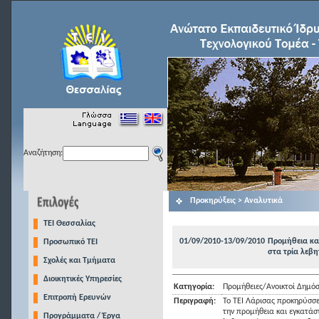
Αναζήτηση:
Προκηρύξεις > Αναλυτικά
TEI Θεσσαλίας
01/09/2010-13/09/2010
Προμήθεια κα
Προσωπικό ΤΕΙ
στα τρία λεβ
Σχολές και Τμήματα
Διοικητικές Υπηρεσίες
Κατηγορία:
Προμήθειες/Ανοικτοί Δημόσ
Επιτροπή Ερευνών
Περιγραφή:
Το ΤΕΙ Λάρισας προκηρύσσε
την προμήθεια και εγκατάσ
Προγράμματα / Έργα