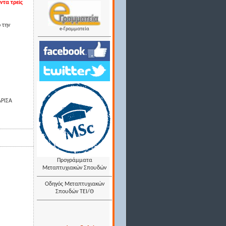
ντα τρείς
 την
e-Γραμματεία
ΑΡΙΣΑ
Προγράμματα
Μεταπτυχιακών Σπουδών
Οδηγός Μεταπτυχιακών
Σπουδών ΤΕΙ/Θ