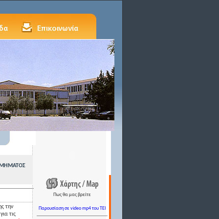
 ΤΜΗΜΑΤΟΣ
Πως θα μας βρείτε
ης την
Παρουσίαση σε video mp4 του TEI
ια τις