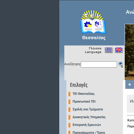
Αναζήτηση:
TEI Θεσσαλίας
21
Προσωπικό ΤΕΙ
Σχολές και Τμήματα
Διοικητικές Υπηρεσίες
Κατ
Επιτροπή Ερευνών
Περ
Προγράμματα / Έργα