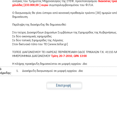
ανάγκες του Τμήματος Μηχανολογίας της ΣΤΕΦ, προϋπολογισμού
διακόσιες τριά
χιλιάδες [233.000,00 ] ευρώ
συμπεριλαμβανομένου του Φ.Π.Α.
Ο διαγωνισμός θα γίνει ύστερα από κανονική προθεσμία τριάντα [30] ημερών από
δημοσίευση.
Περίληψη της διακήρυξης θα δημοσιευθεί:
Στο τεύχος Διακηρύξεων Δημοσίων Συμβάσεων της Εφημερίδος της Κυβερνήσεως.
Σε δύο οικονομικές εφημερίδες
Σε δύο τοπικές Εφημερίδες της Λάρισας
Στον δικτυακό τόπο του ΤΕΙ [www.teilar.gr]
ΤΟΠΟΣ ΔΙΑΓΩΝΙΣΜΟΥ ΤΕΙ ΛΑΡΙΣΑΣ ΠΕΡΙΦΕΡΕΙΑΚΗ ΟΔΟΣ ΤΡΙΚΑΛΩΝ Τ.Κ. 41110 Λ
ΗΜΕΡΟΜΗΝΙΑ ΔΙΑΓΩΝΙΣΜΟΥ
Τρίτη 20-7-2010, ΩΡΑ 13:00
Η πλήρης προκήρυξη δημοσιεύεται σε μορφή αρχείου .doc
ό
1.
Διακήρυξη διαγωνισμού σε μορφή αρχείου .doc
κήρυξης: