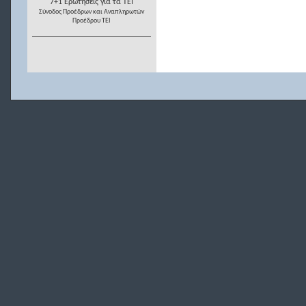
7+1 Ερωτήσεις για τα ΤΕΙ
Σύνοδος Προέδρων και Αναπληρωτών
Προέδρου ΤΕΙ