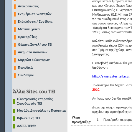
αναγκών των Τμημάτων των
και του Κέντρου Ξένων Γλω
Ανακοινώσεις
Επιστημονικούς Συνεργάτες
Ενημέρωση Φοιτητών
Μαθημάτων (Ε.Ε.Μ.) και ΕΡ
για το ακαδημαϊκό έτος 20
Εκδηλώσεις / Συνέδρια
έτη στους έχοντες πλήρη π
«Δομή και λειτουργία των 
Μεταπτυχιακά
1983), όπως αντικαταστάθη
Προκηρύξεις
Καλείται κάθε ενδιαφερόμε
Θέματα Συγκλήτου ΤΕΙ
προθεσμία είκοσι (20) ημε
στο Τμήμα της Σχολής, ανα
Αιτήματα Δαπανών
Συνεργάτες.
Μητρώα Εκλεκτόρων
Η υποβολή αιτήσεων θα γίν
Περιοδικά
διεύθυνση:
Σύνδεσμοι
http://synergates.teilar.gr
.
Το σύστημα θα δέχεται αιτ
2010.
Αιτήσεις που δεν θα υποβλη
Ηλεκτρονικές Υπηρεσίες
Σπουδαστών ΤΕΙ
Δείτε την πλήρη προκήρυξη
Μονάδα Διασφάλισης Ποιότητας
αρχείου της προκήρυξης στ
Υλικό
Βιβλιοθήκη ΤΕΙ
1.
Προκήρυξη σε μορφ
προκήρυξης:
ΔΑΣΤΑ ΤΕΙ/Θ