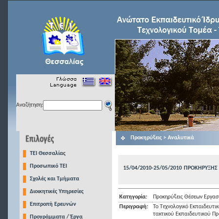
Αναζήτηση:
Προκηρύξεις > Αναλυτικά
TEI Θεσσαλίας
Προσωπικό ΤΕΙ
15/04/2010-25/05/2010
ΠΡΟΚΗΡΥΞΗΣ 
Σχολές και Τμήματα
Διοικητικές Υπηρεσίες
Κατηγορία:
Προκηρύξεις Θέσεων Εργασ
Επιτροπή Ερευνών
Περιγραφή:
Το Τεχνολογικό Εκπαιδευτι
τακτικού Εκπαιδευτικού Πρ
Προγράμματα / Έργα