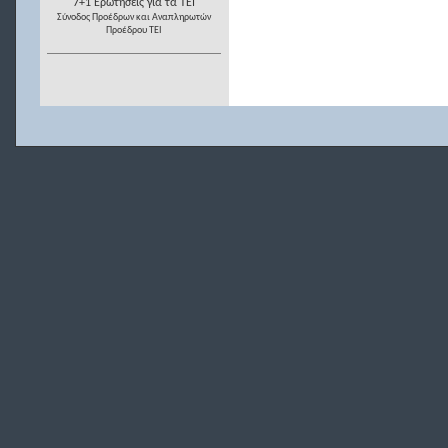
7+1 Ερωτήσεις για τα ΤΕΙ
Σύνοδος Προέδρων και Αναπληρωτών
Προέδρου ΤΕΙ