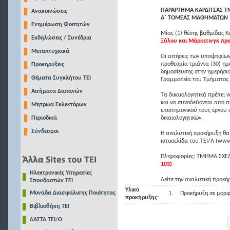
ΠΑΡΑΡΤΗΜΑ ΚΑΡΔΙΤΣΑΣ Τ
Ανακοινώσεις
Α΄ ΤΟΜΕΑΣ ΜΑΘΗΜΑΤΩΝ
Ενημέρωση Φοιτητών
Μίας (1) θέσης βαθμίδας Κ
Εκδηλώσεις / Συνέδρια
Ξύλου και Μάρκετινγκ πρ
Μεταπτυχιακά
Οι αιτήσεις των υποψηφίων
προθεσμία τριάντα (30) ημ
Προκηρύξεις
δημοσίευσης στην ημερήσιο
Θέματα Συγκλήτου ΤΕΙ
Γραμματεία του Τμήματος.
Αιτήματα Δαπανών
Τα δικαιολογητικά πρέπει 
και να συνοδεύονται από 
Μητρώα Εκλεκτόρων
επιστημονικού τους έργου 
Περιοδικά
δικαιολογητικών.
Σύνδεσμοι
Η αναλυτική προκήρυξη θα 
ιστοσελίδα του ΤΕΙ/Λ (www.t
Πληροφορίες: ΤΜΗΜΑ ΣΧΕ
103)
Ηλεκτρονικές Υπηρεσίες
Δείτε την αναλυτική προκή
Σπουδαστών ΤΕΙ
Υλικό
Μονάδα Διασφάλισης Ποιότητας
1.
Προκήρυξη σε μορφ
προκήρυξης:
Βιβλιοθήκη ΤΕΙ
ΔΑΣΤΑ ΤΕΙ/Θ