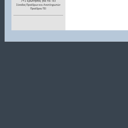
7+1 Ερωτήσεις για τα ΤΕΙ
Σύνοδος Προέδρων και Αναπληρωτών
Προέδρου ΤΕΙ