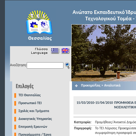
Αναζήτηση:
Προκηρύξεις > Αναλυτικά
TEI Θεσσαλίας
15/03/2010-15/04/2010
ΠΡΟΜΗΘΕΙΑ Ε
Προσωπικό ΤΕΙ
ΝΟΣΗΛΕΥΤΙΚΗ
Σχολές και Τμήματα
Διοικητικές Υπηρεσίες
Κατηγορία:
Προμήθειες/Ανοικτοί Δημόσ
Επιτροπή Ερευνών
Περιγραφή:
Το ΤΕΙ Λάρισας Προκηρύσσε
συμφερότερη προσφορά σε 
Προγράμματα / Έργα