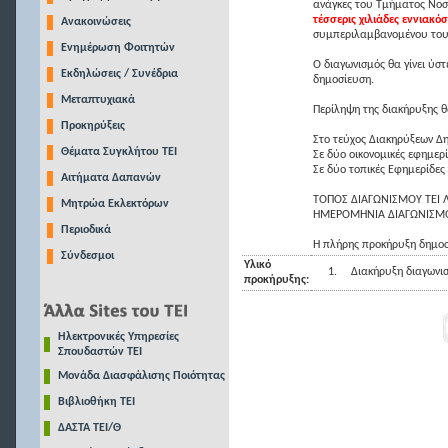
ανάγκες του Τμήματος Νοσ
τέσσερις χιλιάδες εννιακό
Ανακοινώσεις
συμπεριλαμβανομένου του
Ενημέρωση Φοιτητών
Ο διαγωνισμός θα γίνει ύσ
Εκδηλώσεις / Συνέδρια
δημοσίευση.
Μεταπτυχιακά
Περίληψη της διακήρυξης θ
Προκηρύξεις
Στο τεύχος Διακηρύξεων Δ
Θέματα Συγκλήτου ΤΕΙ
Σε δύο οικονομικές εφημερ
Σε δύο τοπικές Εφημερίδες 
Αιτήματα Δαπανών
ΤΟΠΟΣ ΔΙΑΓΩΝΙΣΜΟΥ ΤΕΙ Λ
Μητρώα Εκλεκτόρων
ΗΜΕΡΟΜΗΝΙΑ ΔΙΑΓΩΝΙΣ
Περιοδικά
Η πλήρης προκήρυξη δημοσ
Σύνδεσμοι
Υλικό
1.
Διακήρυξη διαγωνι
προκήρυξης:
Ηλεκτρονικές Υπηρεσίες
Σπουδαστών ΤΕΙ
Μονάδα Διασφάλισης Ποιότητας
Βιβλιοθήκη ΤΕΙ
ΔΑΣΤΑ ΤΕΙ/Θ