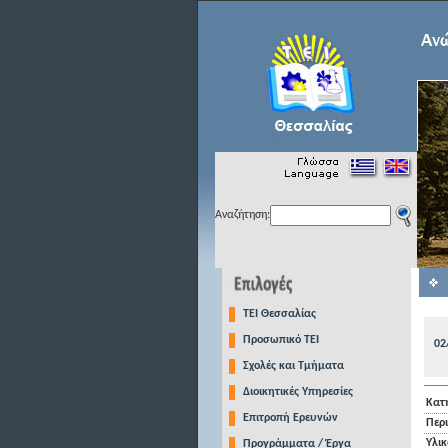
Αναζήτηση:
TEI Θεσσαλίας
Προσωπικό ΤΕΙ
02
Σχολές και Τμήματα
Διοικητικές Υπηρεσίες
Κατ
Επιτροπή Ερευνών
Περ
Υλι
Προγράμματα / Έργα