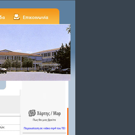
Πως θα μας βρείτε
ηνών.
Παρουσίαση σε video mp4 του TEI