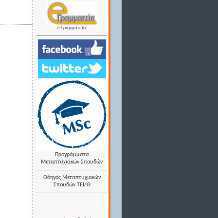
e-Γραμματεία
Προγράμματα
Μεταπτυχιακών Σπουδών
Οδηγός Μεταπτυχιακών
Σπουδών ΤΕΙ/Θ