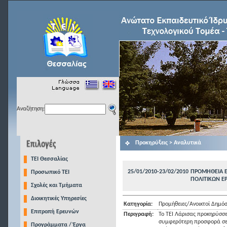
Αναζήτηση:
Προκηρύξεις > Αναλυτικά
TEI Θεσσαλίας
25/01/2010-23/02/2010
ΠΡΟΜΗΘΕΙΑ Ε
Προσωπικό ΤΕΙ
ΠΟΛΙΤΙΚΩΝ Ε
Σχολές και Τμήματα
Διοικητικές Υπηρεσίες
Κατηγορία:
Προμήθειες/Ανοικτοί Δημόσ
Επιτροπή Ερευνών
Περιγραφή:
Το ΤΕΙ Λάρισας προκηρύσσε
συμφερότερη προσφορά σε 
Προγράμματα / Έργα