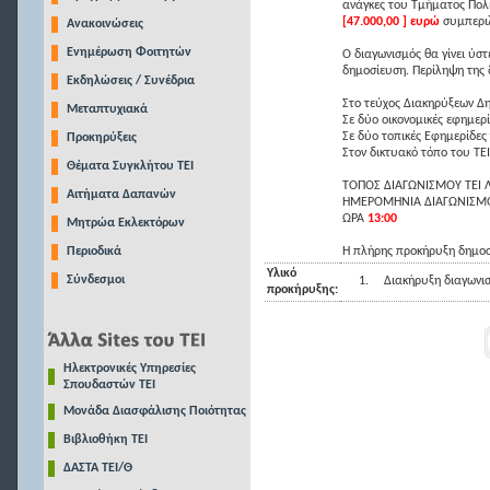
ανάγκες του Τμήματος Πολ
[47.000,00 ] ευρώ
συμπερι
Ανακοινώσεις
Ενημέρωση Φοιτητών
Ο διαγωνισμός θα γίνει ύσ
δημοσίευση. Περίληψη της 
Εκδηλώσεις / Συνέδρια
Στο τεύχος Διακηρύξεων Δ
Μεταπτυχιακά
Σε δύο οικονομικές εφημερ
Σε δύο τοπικές Εφημερίδες
Προκηρύξεις
Στον δικτυακό τόπο του ΤΕΙ
Θέματα Συγκλήτου ΤΕΙ
ΤΟΠΟΣ ΔΙΑΓΩΝΙΣΜΟΥ ΤΕΙ Λ
Αιτήματα Δαπανών
ΗΜΕΡΟΜΗΝΙΑ ΔΙΑΓΩΝΙΣ
ΩΡΑ
13:00
Μητρώα Εκλεκτόρων
Περιοδικά
Η πλήρης προκήρυξη δημοσ
Υλικό
Σύνδεσμοι
1.
Διακήρυξη διαγωνι
προκήρυξης:
Ηλεκτρονικές Υπηρεσίες
Σπουδαστών ΤΕΙ
Μονάδα Διασφάλισης Ποιότητας
Βιβλιοθήκη ΤΕΙ
ΔΑΣΤΑ ΤΕΙ/Θ