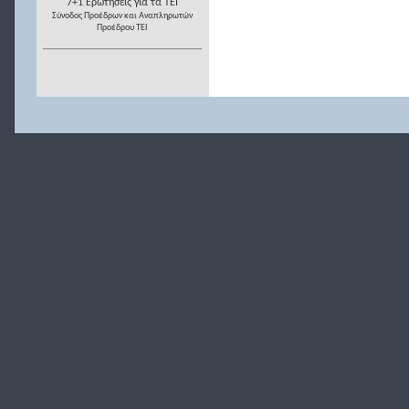
7+1 Ερωτήσεις για τα ΤΕΙ
Σύνοδος Προέδρων και Αναπληρωτών
Προέδρου ΤΕΙ