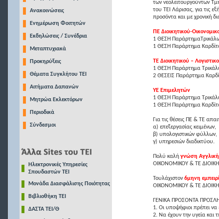
των νεολειτουργούντων Τμ
του ΤΕΙ Λάρισας, για τις εξ
Ανακοινώσεις
προσόντα και με χρονική δι
Ενημέρωση Φοιτητών
ΠΕ Διοικητικού-Οικονομικ
Εκδηλώσεις / Συνέδρια
1 ΘΕΣΗ ΠαράρτημαΤρικάλ
1 ΘΕΣΗ Παράρτημα Καρδίτ
Μεταπτυχιακά
ΤΕ Διοικητικού – Λογιστικ
Προκηρύξεις
1 ΘΕΣΗ Παράρτημα Τρικάλ
Θέματα Συγκλήτου ΤΕΙ
2 ΘΕΣΕΙΣ Παράρτημα Καρδ
Αιτήματα Δαπανών
ΥΕ Επιμελητών
1 ΘΕΣΗ Παράρτημα Τρικάλ
Μητρώα Εκλεκτόρων
1 ΘΕΣΗ Παράρτημα Καρδίτ
Περιοδικά
Για τις θέσεις ΠΕ & ΤΕ απαι
Σύνδεσμοι
α) επεξεργασίας κειμένων,
β) υπολογιστικών φύλλων,
γ) υπηρεσιών διαδικτύου.
Πολύ καλή
γνώση Αγγλικ
ΟΙΚΟΝΟΜΙΚΟΥ & ΤΕ ΔΙΟΙΚΗ
Ηλεκτρονικές Υπηρεσίες
Σπουδαστών ΤΕΙ
Τουλάχιστον
6μηνη εμπειρ
Μονάδα Διασφάλισης Ποιότητας
ΟΙΚΟΝΟΜΙΚΟΥ & ΤΕ ΔΙΟΙΚΗΤ
Βιβλιοθήκη ΤΕΙ
ΓΕΝΙΚΑ ΠΡΟΣΟΝΤΑ ΠΡΟΣΛ
1. Οι υποψήφιοι πρέπει να 
ΔΑΣΤΑ ΤΕΙ/Θ
2. Να έχουν την υγεία και 