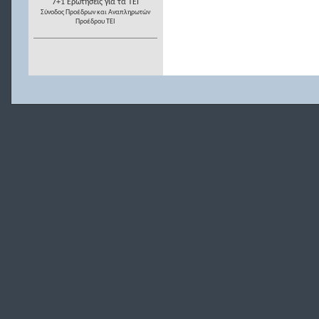
7+1 Ερωτήσεις για τα ΤΕΙ
Σύνοδος Προέδρων και Αναπληρωτών
Προέδρου ΤΕΙ