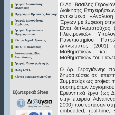
Ο Δρ. Βασίλης Γερογιάν
Γραφείο Διασύνδεσης
Θεσσαλίας
Διοίκησης Επιχειρήσεω
Πρόγραμμα Πρακτικής Ασκησης
αντικείμενο «Ανάλυσ
Γραφείο Διασύνδεσης
Έργων με έμφαση στην
Καρδίτσας
Είναι διπλωματούχος 
Γραφείο Ευρωπαικών
Ηλεκτρονικών Υπολο
Προγραμμάτων
Πανεπιστημίου Πατρ
Κέντρο Τεχνολ. Έρευνας
Διπλώματος (2001) 
ΠΕΓΑ ΤΕΙ Θεσσαλίας
Μαθηματικών και 
Ινστιτούτο Δια Βίου
Μαθηματικών του Πανε
Εκπαίδευσης
Γραφείο Φυσικής Αγωγής
Ο Δρ. Γερογιάννης πα
Πύλη ΑΜΕΑ
δημοσιεύσεις σε επιστη
Κέντρο Διαχείρισης Δικτύου
Συμμετείχε ως project 
συστημάτων λογισμικού
Ερευνητικά έργα (ως Δ
στην εταιρεία Advance
2000) που εστίασαν στ
embedded, real-time, s