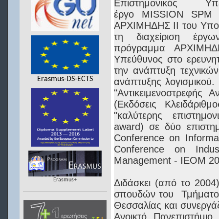
Επιστημονικός Υ
έργο MISSION SPM σ
ΑΡΧΙΜΗΔΗΣ ΙΙ του Υπου
τη διαχείριση έργω
πρόγραμμα ΑΡΧΙΜΗΔΗΣ
Υπεύθυνος στο ερευνη
την ανάπτυξη τεχνικών
Erasmus-DS-ECTS
ανάπτυξης λογισμικού. 
"Αντικειμενοστρεφής 
(Εκδόσεις Κλειδάριθμ
"καλύτερης επιστημον
award) σε δύο επιστημ
Conference on Informat
Conference on Indust
Management - IEOM 2
Erasmus+
Διδάσκει (από το 200
σπουδών του Τμήματος
Θεσσαλίας και συνεργάζ
Ανοικτό Πανεπιστήμιο