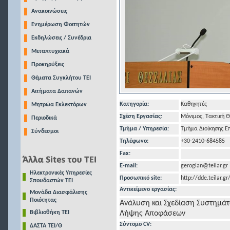
Ανακοινώσεις
Ενημέρωση Φοιτητών
Εκδηλώσεις / Συνέδρια
Μεταπτυχιακά
Προκηρύξεις
Θέματα Συγκλήτου ΤΕΙ
Αιτήματα Δαπανών
Κατηγορία:
Καθηγητές
Μητρώα Εκλεκτόρων
Σχέση Εργασίας:
Μόνιμος, Τακτική 
Περιοδικά
Τμήμα / Υπηρεσία:
Τμήμα Διοίκησης Ε
Σύνδεσμοι
Τηλέφωνo:
+30-2410-684585
Fax:
E-mail:
gerogian@teilar.gr
Ηλεκτρονικές Υπηρεσίες
Προσωπικό site:
http://dde.teilar.
Σπουδαστών ΤΕΙ
Αντικείμενο εργασίας:
Μονάδα Διασφάλισης
Ποιότητας
Ανάλυση και Σχεδίαση Συστημάτ
Βιβλιοθήκη ΤΕΙ
Λήψης Αποφάσεων
Σύντομο CV:
ΔΑΣΤΑ ΤΕΙ/Θ