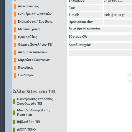
Τηλέφωνo:
2410-660111
Ανακοινώσεις
Fax:
Ενημέρωση Φοιτητών
E-mail:
bxris@teilar.gr
Εκδηλώσεις / Συνέδρια
Προσωπικό site:
Αντικείμενο εργασίας:
Μεταπτυχιακά
Σύντομο CV:
Προκηρύξεις
Θέματα Συγκλήτου ΤΕΙ
Λοιπά Στοιχεία:
Αιτήματα Δαπανών
Μητρώα Εκλεκτόρων
Περιοδικά
Σύνδεσμοι
Ηλεκτρονικές Υπηρεσίες
Σπουδαστών ΤΕΙ
Μονάδα Διασφάλισης
Ποιότητας
Βιβλιοθήκη ΤΕΙ
ΔΑΣΤΑ ΤΕΙ/Θ