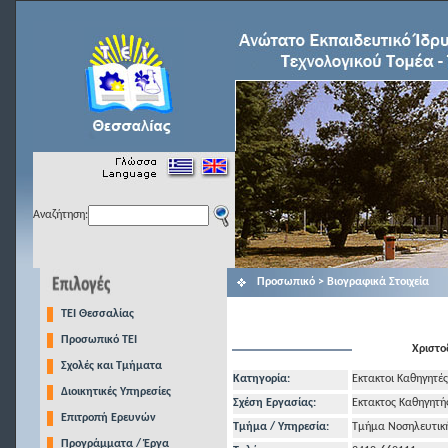
Αναζήτηση:
Προσωπικό > Βιογραφικά Στοιχεία
TEI Θεσσαλίας
Προσωπικό ΤΕΙ
Χριστο
Σχολές και Τμήματα
Κατηγορία:
Εκτακτοι Καθηγητές
Διοικητικές Υπηρεσίες
Σχέση Εργασίας:
Εκτακτος Καθηγητή
Επιτροπή Ερευνών
Τμήμα / Υπηρεσία:
Τμήμα Νοσηλευτικ
Προγράμματα / Έργα