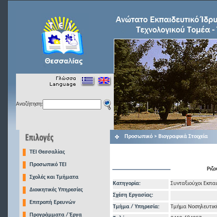
Αναζήτηση:
Προσωπικό > Βιογραφικά Στοιχεία
TEI Θεσσαλίας
Προσωπικό ΤΕΙ
Ριζ
Σχολές και Τμήματα
Κατηγορία:
Συνταξιούχοι Εκπαι
Διοικητικές Υπηρεσίες
Σχέση Εργασίας:
Επιτροπή Ερευνών
Τμήμα / Υπηρεσία:
Τμήμα Νοσηλευτικ
Προγράμματα / Έργα