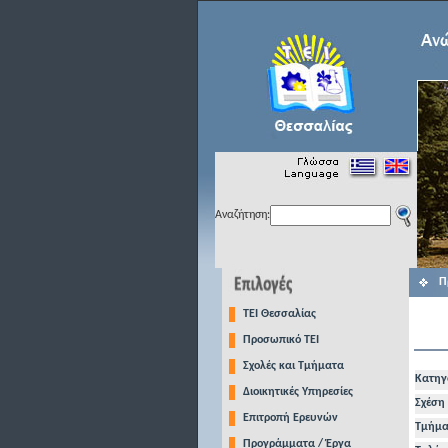
Αναζήτηση:
Π
TEI Θεσσαλίας
Προσωπικό ΤΕΙ
Σχολές και Τμήματα
Κατηγ
Διοικητικές Υπηρεσίες
Σχέση 
Επιτροπή Ερευνών
Τμήμα
Προγράμματα / Έργα