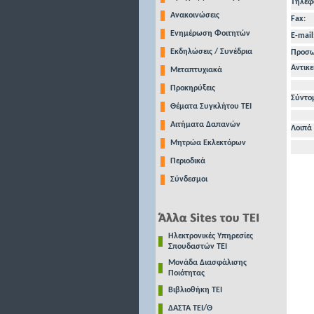
Τηλέφ
Ανακοινώσεις
Fax:
Ενημέρωση Φοιτητών
E-mail
Εκδηλώσεις / Συνέδρια
Προσωπ
Αντικε
Μεταπτυχιακά
Προκηρύξεις
Σύντο
Θέματα Συγκλήτου ΤΕΙ
Αιτήματα Δαπανών
Λοιπά 
Μητρώα Εκλεκτόρων
Περιοδικά
Σύνδεσμοι
Ηλεκτρονικές Υπηρεσίες
Σπουδαστών ΤΕΙ
Μονάδα Διασφάλισης
Ποιότητας
Βιβλιοθήκη ΤΕΙ
ΔΑΣΤΑ ΤΕΙ/Θ