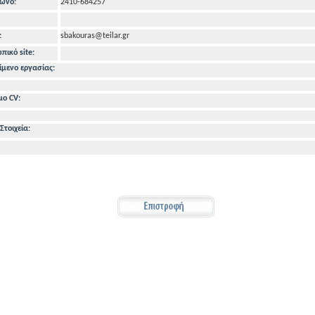
ωνo:
2410-684257
:
sbakouras@teilar.gr
ικό site:
ίμενο εργασίας:
μο CV:
Στοιχεία: