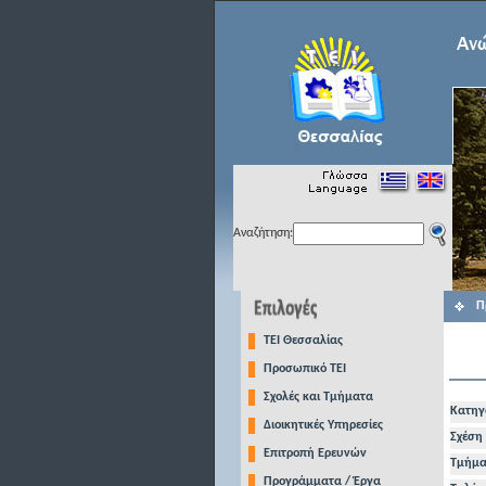
Αναζήτηση:
Π
TEI Θεσσαλίας
Προσωπικό ΤΕΙ
Σχολές και Τμήματα
Κατηγ
Διοικητικές Υπηρεσίες
Σχέση 
Επιτροπή Ερευνών
Τμήμα
Προγράμματα / Έργα