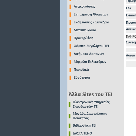
Τηλέφ
Ανακοινώσεις
Fax:
Ενημέρωση Φοιτητών
E-mail
Εκδηλώσεις / Συνέδρια
Προσωπ
Αντικε
Μεταπτυχιακά
ΠΛΗΡ
Προκηρύξεις
Σύντο
Θέματα Συγκλήτου ΤΕΙ
Αιτήματα Δαπανών
Λοιπά 
Μητρώα Εκλεκτόρων
Περιοδικά
Σύνδεσμοι
Ηλεκτρονικές Υπηρεσίες
Σπουδαστών ΤΕΙ
Μονάδα Διασφάλισης
Ποιότητας
Βιβλιοθήκη ΤΕΙ
ΔΑΣΤΑ ΤΕΙ/Θ