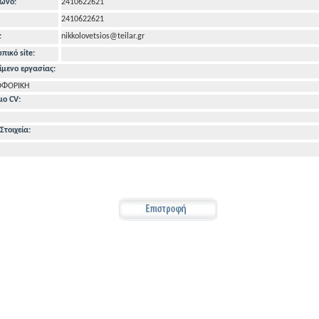
ωνo:
2410622621
2410622621
:
nikkolovetsios@teilar.gr
ικό site:
ίμενο εργασίας:
ΟΦΟΡΙΚΗ
μο CV:
Στοιχεία: