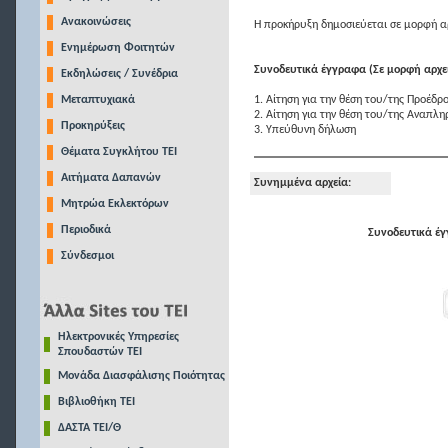
Ανακοινώσεις
Η προκήρυξη δημοσιεύεται σε μορφή αρ
Ενημέρωση Φοιτητών
Συνοδευτικά έγγραφα (Σε μορφή αρχεί
Εκδηλώσεις / Συνέδρια
Μεταπτυχιακά
1. Αίτηση για την θέση του/της Προέδρ
2. Αίτηση για την θέση του/της Αναπλ
Προκηρύξεις
3. Υπεύθυνη δήλωση
Θέματα Συγκλήτου ΤΕΙ
Αιτήματα Δαπανών
Συνημμένα αρχεία:
Μητρώα Εκλεκτόρων
Περιοδικά
Συνοδευτικά έγ
Σύνδεσμοι
Ηλεκτρονικές Υπηρεσίες
Σπουδαστών ΤΕΙ
Μονάδα Διασφάλισης Ποιότητας
Βιβλιοθήκη ΤΕΙ
ΔΑΣΤΑ ΤΕΙ/Θ