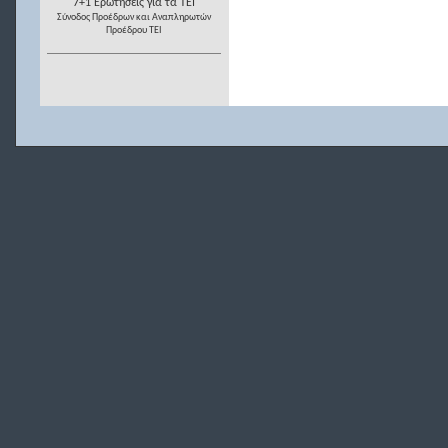
7+1 Ερωτήσεις για τα ΤΕΙ
Σύνοδος Προέδρων και Αναπληρωτών
Προέδρου ΤΕΙ