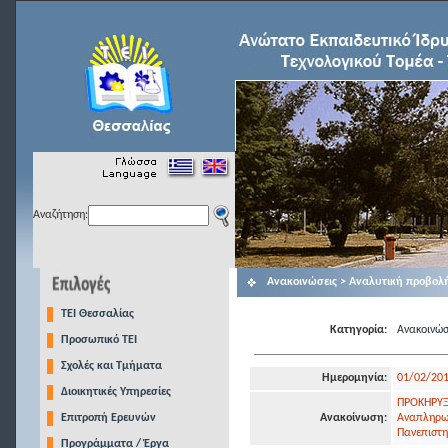
Αναζήτηση:
Ανακοινώσεις > Αναλυτική προβολ
TEI Θεσσαλίας
Κατηγορία:
Ανακοινώσ
Προσωπικό ΤΕΙ
Σχολές και Τμήματα
Ημερομηνία:
01/02/20
Διοικητικές Υπηρεσίες
ΠΡΟΚΗΡΥΞΗ
Επιτροπή Ερευνών
Ανακοίνωση:
Αναπληρωτ
Πανεπιστη
Προγράμματα / Έργα