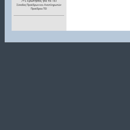
7+1 Ερωτήσεις για τα ΤΕΙ
Σύνοδος Προέδρων και Αναπληρωτών
Προέδρου ΤΕΙ