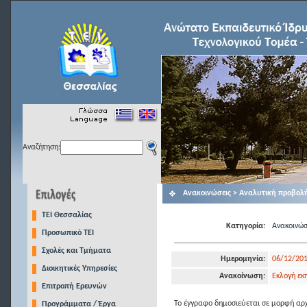
Αναζήτηση:
Ανακοινώσεις > Αναλυτική προβολ
TEI Θεσσαλίας
Κατηγορία:
Ανακοινώσ
Προσωπικό ΤΕΙ
Σχολές και Τμήματα
Ημερομηνία:
06/12/20
Διοικητικές Υπηρεσίες
Ανακοίνωση:
Εκλογή εκ
Επιτροπή Ερευνών
Το έγγραφο δημοσιεύεται σε μορφή αρχ
Προγράμματα / Έργα