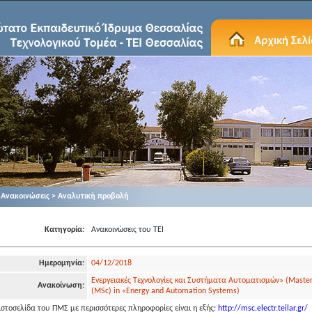
Ανακοινώσεις > Αναλυτική προβολή
Κατηγορία:
Ανακοινώσεις του ΤΕΙ
Ημερομηνία:
04/12/2018
Ενεργειακές Τεχνολογίες και Συστήματα Αυτοματισμών» (Master
Ανακοίνωση:
(MSc) in «Energy and Automation Systems)
ιστοσελίδα του ΠΜΣ με περισσότερες πληροφορίες είναι η εξής:
http://msc.electr.teilar.gr/