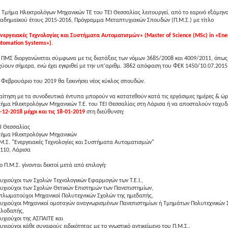
 Τμήμα Ηλεκτρολόγων Μηχανικών ΤΕ του ΤΕΙ Θεσσαλίας λειτουργεί, από το εαρινό εξάμην
αδημαϊκού έτους 2015-2016, Πρόγραμμα Μεταπτυχιακών Σπουδών (Π.Μ.Σ.) με τίτλο
νεργειακές Τεχνολογίες και Συστήματα Αυτοματισμών» (Master of Science (MSc) in «Ene
tomation Systems»).
 ΠΜΣ διοργανώνεται σύμφωνα με τις διατάξεις των νόμων 3685/2008 και 4009/2011, όπως
χύουν σήμερα, ενώ έχει εγκριθεί με την υπ’αριθμ. 3862 απόφαση του ΦΕΚ 1450/10.07.2015
 Φεβρουάριο του 2019 θα ξεκινήσει νέος κύκλος σπουδών.
αίτηση με τα συνοδευτικά έντυπα μπορούν να κατατεθούν κατά τις εργάσιμες ημέρες & ώρ
ήμα Ηλεκτρολόγων Μηχανικών Τ.Ε. του ΤΕΙ Θεσσαλίας στη Λάρισα ή να αποσταλούν ταχυ
-12-2018 μέχρι και τις 18-01-2019
στη διεύθυνση:
Ι Θεσσαλίας
ήμα Ηλεκτρολόγων Μηχανικών
Μ.Σ. "Ενεργειακές Τεχνολογίες και Συστήματα Αυτοματισμών"
110, Λάρισα
ο Π.Μ.Σ. γίνονται δεκτοί μετά από επιλογή:
υχιούχοι των Σχολών Τεχνολογικών Εφαρμογών των Τ.Ε.Ι.,
υχιούχοι των Σχολών Θετικών Επιστημών των Πανεπιστημίων,
πλωματούχοι Μηχανικοί Πολυτεχνικών Σχολών της ημεδαπής,
υχιούχοι Μηχανικοί ομοταγών αναγνωρισμένων Πανεπιστημίων ή Τμημάτων Πολυτεχνικών 
λοδαπής,
υχιούχοι της ΑΣΠΑΙΤΕ και
υχιούχοι κάθε συναφούς ειδικότητας με το γνωστικό αντικείμενο του Π.Μ.Σ..