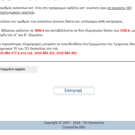
αριθμός εισακτέων κατ’ έτος στο πρόγραμμα ορίζεται κατ’ ανώτατο όριο
σε σαράντα (40)
ταπτυχιακούς φοιτητές
.
ιπλέον του αριθμού των εισακτέων γίνονται δεκτοί και υπότροφοι κάθε κατηγορίας.
 δίδακτρα ορίζονται σε
3000 €
και καταβάλλονται σε δύο εξαμηνιαίες δόσεις των
1500 €
, μ
αρξη του Α” και Β” εξαμήνου.
α περισσότερες πληροφορίες μπορείτε να απευθυνθείτε στη Γραμματεία του Τμήματος Ηλ
χανικών ΤΕ του ΤΕΙ Θεσσαλίας στο τηλ.
10 684-577 ή στα τηλ. 2410 684-325, 2410 684-302
νημμένα αρχεία:
Copyright © 2007 - 2026 : TEI Θεσσαλίας
Created by
ItBiz