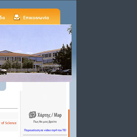
Πως θα μας βρείτε
 of Science
Παρουσίαση σε video mp4 του TEI