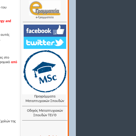
ο του
e-Γραμματεία
rgy and
 αυτές
.
ες στο
δρομικά
από
Προγράμματα
Μεταπτυχιακών Σπουδών
Οδηγός Μεταπτυχιακών
Σπουδών ΤΕΙ/Θ
Σχολών της