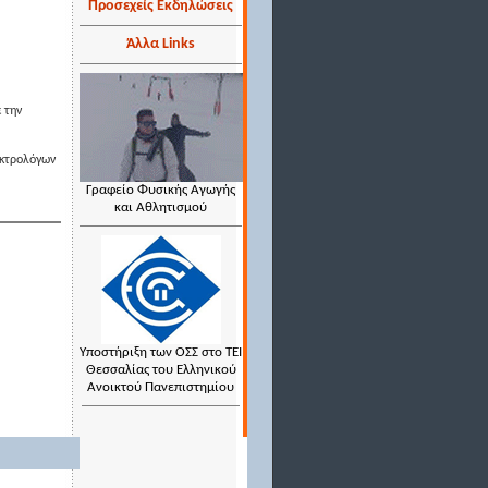
Προσεχείς Εκδηλώσεις
Άλλα Links
ε την
εκτρολόγων
Γραφείο Φυσικής Αγωγής
και Αθλητισμού
Υποστήριξη των ΟΣΣ στο ΤΕΙ
Θεσσαλίας του Ελληνικού
Ανοικτού Πανεπιστημίου