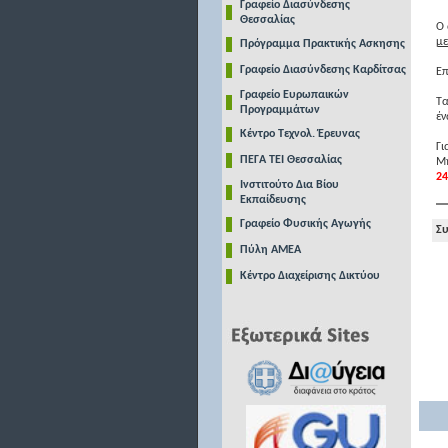
Γραφείο Διασύνδεσης
Θεσσαλίας
Ο 
με
Πρόγραμμα Πρακτικής Ασκησης
Γραφείο Διασύνδεσης Καρδίτσας
Επ
Γραφείο Ευρωπαικών
Τα
Προγραμμάτων
έν
Κέντρο Τεχνολ. Έρευνας
Γι
ΠΕΓΑ ΤΕΙ Θεσσαλίας
Μη
24
Ινστιτούτο Δια Βίου
Εκπαίδευσης
Γραφείο Φυσικής Αγωγής
Συ
Πύλη ΑΜΕΑ
Κέντρο Διαχείρισης Δικτύου