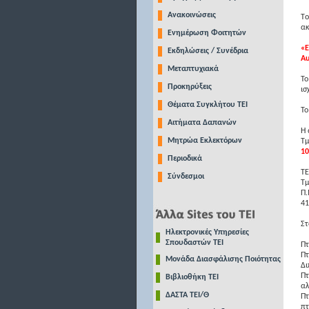
Ανακοινώσεις
Tο
ακ
Ενημέρωση Φοιτητών
«Ε
Εκδηλώσεις / Συνέδρια
Au
Μεταπτυχιακά
Το
Προκηρύξεις
ισ
Θέματα Συγκλήτου ΤΕΙ
Το
Αιτήματα Δαπανών
Η 
Μητρώα Εκλεκτόρων
Τμ
10
Περιοδικά
ΤΕ
Σύνδεσμοι
Τμ
Π.
41
Στ
Ηλεκτρονικές Υπηρεσίες
Σπουδαστών ΤΕΙ
Πτ
Πτ
Μονάδα Διασφάλισης Ποιότητας
Δι
Πτ
Βιβλιοθήκη ΤΕΙ
αλ
ΔΑΣΤΑ ΤΕΙ/Θ
Πτ
πτ