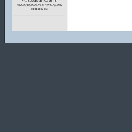
7+1 Ερωτήσεις για τα ΤΕΙ
Σύνοδος Προέδρων και Αναπληρωτών
Προέδρου ΤΕΙ