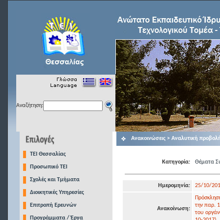
Αναζήτηση:
Ανακοινώσεις > Αναλυτική προβολ
TEI Θεσσαλίας
Κατηγορία:
Θέματα Συ
Προσωπικό ΤΕΙ
Σχολές και Τμήματα
Ημερομηνία:
25/10/20
Διοικητικές Υπηρεσίες
Πρόσκληση
Επιτροπή Ερευνών
την παρ. 
Ανακοίνωση:
του οργάν
Προγράμματα / Έργα