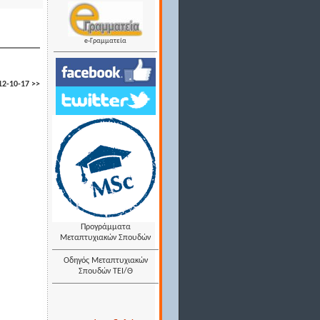
e-Γραμματεία
2-10-17 >>
Προγράμματα
Μεταπτυχιακών Σπουδών
Οδηγός Μεταπτυχιακών
Σπουδών ΤΕΙ/Θ