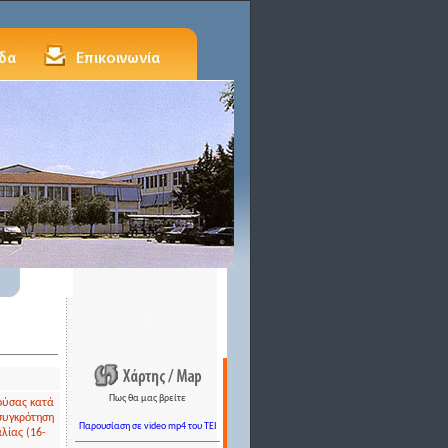
Πως θα μας βρείτε
ούσας κατά
 συγκρότηση
Παρουσίαση σε video mp4 του TEI
λίας (16-