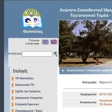
Αναζήτηση:
Ανακοινώσεις > Αναλυτική προβολ
TEI Θεσσαλίας
Κατηγορία:
Θέματα Συ
Προσωπικό ΤΕΙ
Σχολές και Τμήματα
Ημερομηνία:
06/07/20
Διοικητικές Υπηρεσίες
Πρόσκληση
Ανακοίνωση:
Επιτροπή Ερευνών
ΤΕΙ Θεσσα
Προγράμματα / Έργα