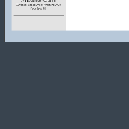
7+1 Ερωτήσεις για τα ΤΕΙ
Σύνοδος Προέδρων και Αναπληρωτών
Προέδρου ΤΕΙ