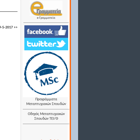
e-Γραμματεία
-5-2017 >>
Προγράμματα
Μεταπτυχιακών Σπουδών
Οδηγός Μεταπτυχιακών
Σπουδών ΤΕΙ/Θ