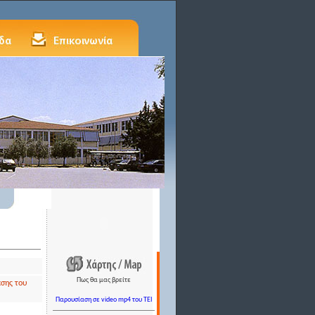
Πως θα μας βρείτε
εσης του
Παρουσίαση σε video mp4 του TEI