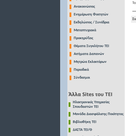
Το
Ανακοινώσεις
Ενημέρωση Φοιτητών
Συ
Εκδηλώσεις / Συνέδρια
Μεταπτυχιακά
Προκηρύξεις
Θέματα Συγκλήτου ΤΕΙ
Αιτήματα Δαπανών
Μητρώα Εκλεκτόρων
Περιοδικά
Σύνδεσμοι
Ηλεκτρονικές Υπηρεσίες
Σπουδαστών ΤΕΙ
Μονάδα Διασφάλισης Ποιότητας
Βιβλιοθήκη ΤΕΙ
ΔΑΣΤΑ ΤΕΙ/Θ