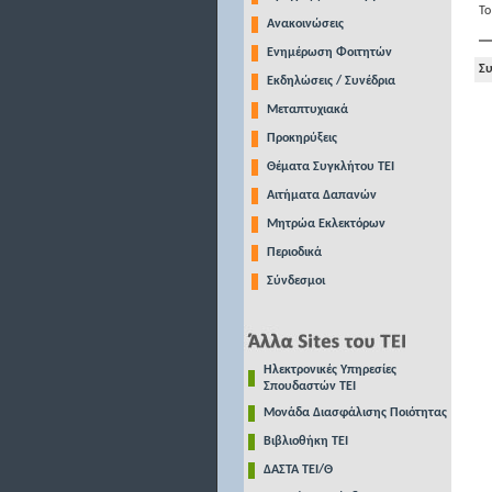
Το
Ανακοινώσεις
Ενημέρωση Φοιτητών
Συ
Εκδηλώσεις / Συνέδρια
Μεταπτυχιακά
Προκηρύξεις
Θέματα Συγκλήτου ΤΕΙ
Αιτήματα Δαπανών
Μητρώα Εκλεκτόρων
Περιοδικά
Σύνδεσμοι
Ηλεκτρονικές Υπηρεσίες
Σπουδαστών ΤΕΙ
Μονάδα Διασφάλισης Ποιότητας
Βιβλιοθήκη ΤΕΙ
ΔΑΣΤΑ ΤΕΙ/Θ