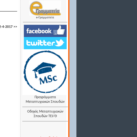
e-Γραμματεία
-4-2017 >>
Προγράμματα
Μεταπτυχιακών Σπουδών
Οδηγός Μεταπτυχιακών
Σπουδών ΤΕΙ/Θ