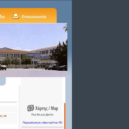
Πως θα μας βρείτε
ας σε
Παρουσίαση σε video mp4 του TEI