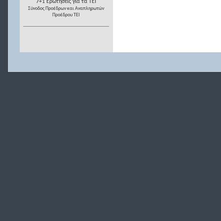
7+1 Ερωτήσεις για τα ΤΕΙ
Σύνοδος Προέδρων και Αναπληρωτών
Προέδρου ΤΕΙ