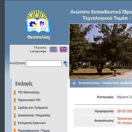
Αναζήτηση:
Ανακοινώσεις > Αναλυτική προβολ
TEI Θεσσαλίας
Κατηγορία:
Θέματα Συ
Προσωπικό ΤΕΙ
Σχολές και Τμήματα
Ημερομηνία:
28/02/20
Διοικητικές Υπηρεσίες
Πρόσκληση
Ανακοίνωση:
Επιτροπή Ερευνών
ΤΕΙ Θεσσα
Προγράμματα / Έργα