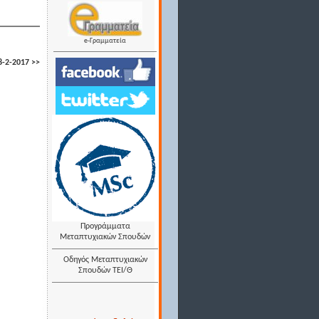
e-Γραμματεία
-2-2017 >>
Προγράμματα
Μεταπτυχιακών Σπουδών
Οδηγός Μεταπτυχιακών
Σπουδών ΤΕΙ/Θ