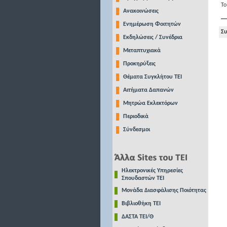
Το
Ανακοινώσεις
Ενημέρωση Φοιτητών
Συ
Εκδηλώσεις / Συνέδρια
Μεταπτυχιακά
Προκηρύξεις
Θέματα Συγκλήτου ΤΕΙ
Αιτήματα Δαπανών
Μητρώα Εκλεκτόρων
Περιοδικά
Σύνδεσμοι
Ηλεκτρονικές Υπηρεσίες
Σπουδαστών ΤΕΙ
Μονάδα Διασφάλισης Ποιότητας
Βιβλιοθήκη ΤΕΙ
ΔΑΣΤΑ ΤΕΙ/Θ