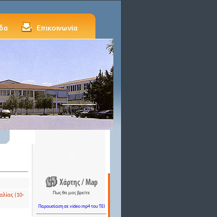
Πως θα μας βρείτε
αλίας (10-
Παρουσίαση σε video mp4 του TEI