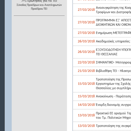
7+1 Ερωτήσεις για τα ΤΕΙ
Σύνοδος Προέδρων και Αναπληρωτών
Ανασυγκρότηση της Κοσμ
Προέδρου ΤΕΙ
27/03/2018
Τροφίμων και Διατροφής
ΠΡΟΓΡΑΜΜΑ ΕΞ’ ΑΠΟΣΤ
27/03/2018
ΔΙΟΙΚΗΤΙΚΩΝ ΚΑΙ ΟΙΚ
27/03/2018
Ενημέρωση ΜΕΤΕΓΓΡΑΦ
26/03/2018
Ακαδημαϊκές υπηρεσίες 
ΕΞΟΥΣΙΟΔΟΤΗΣΗ ΥΠΟΓΡ
26/03/2018
ΤΕΙ ΘΕΣΣΑΛΙΑΣ
22/03/2018
ΣΗΜΑΝΤΙΚΟ- Μετεγγραφέ
21/03/2018
Βιβλιοθήκη ΤΕΙ - Ηλεκτ
Τροποποίηση της Προσω
15/03/2018
Εργαστηρίων της Σχολής 
Θεσσαλίας με συμπλήρω
15/03/2018
Ανακοίνωση - Παράταση
14/03/2018
Έναρξη διανομής συγγρα
Πρακτικό ΕΕ ορισμού Τε
13/03/2018
του Τμ. Πολιτικών Μηχαν
13/03/2018
Τροποποίηση της συγκρότ