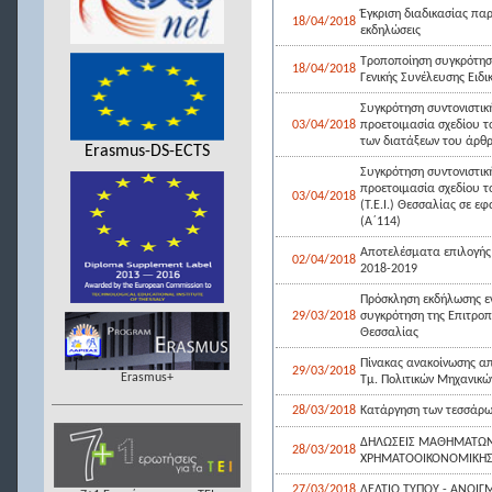
Έγκριση διαδικασίας πα
18/04/2018
εκδηλώσεις
Τροποποίηση συγκρότησ
18/04/2018
Γενικής Συνέλευσης Ειδ
Συγκρότηση συντονιστικ
03/04/2018
προετοιμασία σχεδίου τ
των διατάξεων του άρθρ
Erasmus-DS-ECTS
Συγκρότηση συντονιστικ
προετοιμασία σχεδίου τ
03/04/2018
(Τ.Ε.Ι.) Θεσσαλίας σε 
(Α΄114)
Αποτελέσματα επιλογής 
02/04/2018
2018-2019
Πρόσκληση εκδήλωσης ε
29/03/2018
συγκρότηση της Επιτροπή
Θεσσαλίας
Πίνακας ανακοίνωσης α
29/03/2018
Erasmus+
Τμ. Πολιτικών Μηχανικών
28/03/2018
Κατάργηση των τεσσάρων
ΔΗΛΩΣΕΙΣ ΜΑΘΗΜΑΤΩΝ 
28/03/2018
ΧΡΗΜΑΤΟΟΙΚΟΝΟΜΙΚΗ
27/03/2018
ΔΕΛΤΙΟ ΤΥΠΟΥ - ΑΝΟΙ