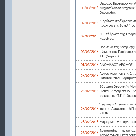
Ορισμός Προέδρου και
05/03/2018
Μηχανολόγων Μηχανικών 
Θεσσαλίας
Διόρθωση σφάλματος στ
02/03/2018
πρακτικό της Συγκλήτου
Συμπλήρωση της Εφορεία
02/03/2018
Καρδίτσα
Πρακτικό της Κεντρικής
02/03/2018
αξίωμα του Προέδρου κ
Τ.Ε. (Λάρισα)
01/03/2018
ΑΝΩΜΑΛΟΣ ΔΡΟΜΟΣ
Ανασυγκρότηση της Επι
28/02/2018
Εκπαιδευτικού Ιδρύματος
Σύσταση Οργανικής Μονά
28/02/2018
Ειδικού Λογαριασμού Κο
Ιδρύματος (Τ.Ε.Ι.) Θεσσ
Έγκριση εκλογικών κατα
28/02/2018
και του Αναπληρωτή Πρ
ΣΤΕΦ
28/02/2018
Ενημέρωση για την πρακ
Τροποποίηση της υπ΄αρ
27/02/2018
Τεχνολογικού Εκπαιδευτι