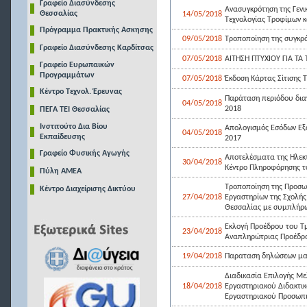
Γραφείο Διασύνδεσης
Ανασυγκρότηση της Γενι
Θεσσαλίας
14/05/2018
Τεχνολογίας Τροφίμων κ
Πρόγραμμα Πρακτικής Ασκησης
09/05/2018
Τροποποίηση της συγκρότ
Γραφείο Διασύνδεσης Καρδίτσας
07/05/2018
ΑΙΤΗΣΗ ΠΤΥΧΙΟΥ ΓΙΑ ΤΑ
Γραφείο Ευρωπαικών
Προγραμμάτων
07/05/2018
Έκδοση Κάρτας Σίτισης 
Κέντρο Τεχνολ. Έρευνας
Παράταση περιόδου δια
04/05/2018
2018
ΠΕΓΑ ΤΕΙ Θεσσαλίας
Ινστιτούτο Δια Βίου
Απολογισμός Εσόδων Εξ
04/05/2018
Εκπαίδευσης
2017
Γραφείο Φυσικής Αγωγής
Αποτελέσματα της Ηλεκτ
30/04/2018
Κέντρο Πληροφόρησης το
Πύλη ΑΜΕΑ
Τροποποίηση της Προσω
Κέντρο Διαχείρισης Δικτύου
27/04/2018
Εργαστηρίων της Σχολής 
Θεσσαλίας με συμπλήρω
Εκλογή Προέδρου του Τμ
23/04/2018
Αναπληρώτριας Προέδρο
19/04/2018
Παραταση δηλώσεων μα
Διαδικασία Επιλογής Με
18/04/2018
Εργαστηριακού Διδακτικο
Εργαστηριακού Προσωπικο