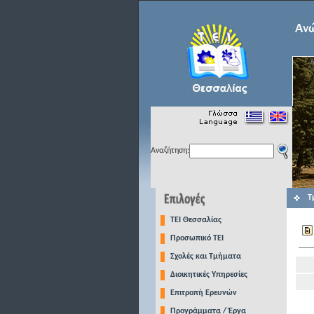
Αναζήτηση:
Τ
TEI Θεσσαλίας
Προσωπικό ΤΕΙ
Σχολές και Τμήματα
Διοικητικές Υπηρεσίες
Επιτροπή Ερευνών
Προγράμματα / Έργα