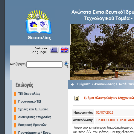
Αναζήτηση:
Τμήματα > Ανακοινώσεις > Αναλυτικ
TEI Θεσσαλίας
Τμήμα Ηλεκτρολόγων Μηχανικών Τ
Προσωπικό ΤΕΙ
Σχολές και Τμήματα
Ημερομηνία:
02/07/2015
Διοικητικές Υπηρεσίες
Ανακοίνωση:
ΤΡΟΠΟΠΟΙΗΣΗ ΠΡΟΓΡΑΜΜ
Επιτροπή Ερευνών
Λόγω του επικείμενου δημοψηφίσματος κ
Δευτέρα 6/7, το Πρόγραμμα της εξεταστι
Προγράμματα / Έργα