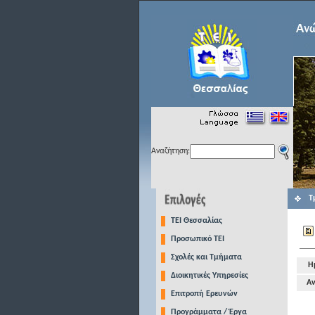
Αναζήτηση:
Τ
TEI Θεσσαλίας
Προσωπικό ΤΕΙ
Σχολές και Τμήματα
Η
Διοικητικές Υπηρεσίες
Αν
Επιτροπή Ερευνών
Προγράμματα / Έργα