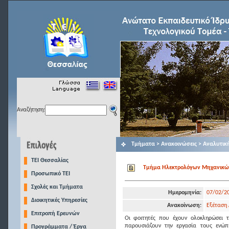
Αναζήτηση:
Τμήματα > Ανακοινώσεις > Αναλυτικ
TEI Θεσσαλίας
Τμήμα Ηλεκτρολόγων Μηχανικών Τ
Προσωπικό ΤΕΙ
Σχολές και Τμήματα
Ημερομηνία:
07/02/2
Διοικητικές Υπηρεσίες
Ανακοίνωση:
Εξέταση
Επιτροπή Ερευνών
Οι φοιτητές που έχουν ολοκληρώσει 
παρουσιάζουν την εργασία τους ενώπ
Προγράμματα / Έργα