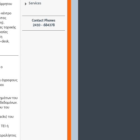
Services
πόρρητου
 κέντρο
ντας
Contact Phones
η).
2410 - 684378
ς τεχνικής
εσίες
ξη
-desk,
 ο
αι άγραφους
και
τημάτων του
 δεδομένων.
ου του
acks) του
 ΤΕΙ ή
παραλήπτες