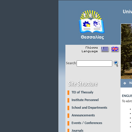
Search:
N
TEI of Thessaly
ENGLIS
Institute Personnel
Το κέν
School and Departments
Announcements
Events / Conferences
Journals