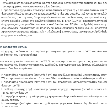
Την διασφάλιση της ακεραιότητας και της ασφαλούς λειτουργίας του δικτύου και του α
του περιεχομένου των επικοινωνιών μέσω δικτύου.
Η ομάδα των διαχειριστών προσφέρει εκπαιδευτικές υπηρεσίες για θέματα δικτύων, και το
διαχείρισης δικτύου μπορεί να χρησιμοποιηθεί το ίδιο σαν εκπαιδευτικό κέντρο απασχολώ
σπουδαστές του τμήματος Πληροφορικής και δικτύων του Ιδρύματος (για πρακτική άσκησ
Επίσης η ομάδα μετέχει στις οριζόντιες δράσεις του ΕΠΕΑΕΚ (GUNET) και παρέχει υπηρεσίε
διαχείρισης στις υπομονάδες του εσωτερικού δικτύου του ΤΕΙ (δίκτυα Σχολών) όπως υπηρ
δρομολόγησης, εγκατάσταση και παρακολούθηση εξοπλισμού δικτύου κορμού, υποστήρι
προηγμένων υπηρεσιών τηλεματικής - τηλεδιάσκεψη πολυμέσων, τεχνική υποστήριξη/help
διαχείριση ασφάλειας, κ.α.
κή χρήσης του Δικτύου
τική χρήσης του δικτύου είναι συμβατή με αυτή που έχει ορισθεί από το ΕΔΕΤ που είναι και
ας internet του ΤΕΙ Θεσσαλίας:
στες των υπηρεσιών του δικτύου του ΤΕΙ Θεσσαλίας οφείλουν να τηρούν τους γραπτούς κ
ούς κανόνες που διέπουν τη χρήση του Διαδικτύου και γενικότερα των δικτύων τηλεφωνίας 
ιστών. Ετσι δεν επιτρέπεται:
Η προσπάθεια παραβίασης (επιτυχής ή όχι) της ασφάλειας (security) υπολογιστικών συσ
ΤΕΙ και τρίτων δικτύων, είτε αυτή η προσπάθεια συνδέεται είτε δεν συνδέεται με απώλεια
Η προσπάθεια παραβίασης (επιτυχής ή όχι) του προσωπικού απόρρητου χρηστών διαμέσ
δικτύου του ΤΕΙ
Η επίθεση (επιτυχής ή όχι) με σκοπό την άρνηση παροχής υπηρεσίας (denial-of-service att
ΤΕΙ και τρίτων δικτύων
Η υπερφόρτωση και η μη λελογισμένη χρήση των υπολογιστικών και δικτυακών πόρων του
άλλων δικτύων
H αποστολή μαζικού ηλεκτρονικού ταχυδρομείου χωρίς κάτι τέτοιο να ζητηθεί από τους 