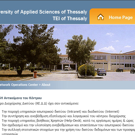
etwork Operations Center > About
H Αντικείμενα του Κέντρου
τρο Διαχείρισης Δικτύου (ΚΕ.Δ.Δ) έχει σαν αντικείμενα:
Την παροχή υπηρεσιών εσωτερικού δικτύου (Intranet) και διαδικτύου (Internet)
Την συντήρηση και αναβάθμιση εξοπλισμού και λογισμικού του κέντρου διαχείρισης
Την παροχή υπηρεσίας βοήθειας Χρηστών (Help-Desk), κατά τις εργάσιμες ημέρες & ώρες
Τον σχεδιασμό και την υλοποίηση αναβαθμίσεων και επεκτάσεων του εσωτερικού δικτύου
Την συλλογή στατιστικών στοιχείων για την χρήση του δικτύου δεδομένων και των προσφ
υπηρεσιών