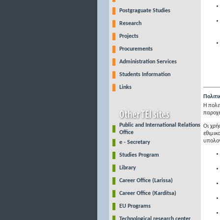
Postgraguate Studies
Research
Projects
Procurements
Administration Services
Students Information
Links
Πολιτι
Η πολι
παροχέ
Public and International Relations
Οι χρή
Office
εθιμικ
υπολογ
e - Secretary
Studies Program
Library
Career Office (Larissa)
Career Office (Karditsa)
EU Programs
Technological research center