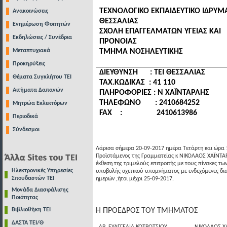
ΤΕΧΝΟΛΟΓΙΚΟ ΕΚΠΑΙΔΕΥΤΙΚΟ ΙΔΡΥΜ
Ανακοινώσεις
ΘΕΣΣΑΛΙΑΣ
Ενημέρωση Φοιτητών
ΣΧΟΛΗ ΕΠΑΓΓΕΛΜΑΤΩΝ ΥΓΕΙΑΣ ΚΑΙ
Εκδηλώσεις / Συνέδρια
ΠΡΟΝΟΙΑΣ
Μεταπτυχιακά
ΤΜΗΜΑ ΝΟΣΗΛΕΥΤΙΚΗΣ
Προκηρύξεις
ΔΙΕΥΘΥΝΣΗ
: ΤΕΙ ΘΕΣΣΑΛΙΑΣ
Θέματα Συγκλήτου ΤΕΙ
ΤΑΧ.ΚΩΔΙΚΑΣ : 41 110
Αιτήματα Δαπανών
ΠΛΗΡΟΦΟΡΙΕΣ : Ν ΧΑΪΝΤΑΡΛΗΣ
ΤΗΛΕΦΩΝΟ
: 2410684252
Μητρώα Εκλεκτόρων
FAX
: 2410613986
Περιοδικά
Σύνδεσμοι
Λάρισα σήμερα 20-09-2017 ημέρα Τετάρτη και ώρα 1
Προϊστάμενος της Γραμματείας κ ΝΙΚΟΛΑΟΣ ΧΑΪΝΤΑΡ
έκθεση της τριμελούς επιτροπής με τους πίνακες τ
Ηλεκτρονικές Υπηρεσίες
υποβολής σχετικού υπομνήματος με ενδεχόμενες δια
Σπουδαστών ΤΕΙ
ημερών ,ήτοι μέχρι 25-09-2017.
Μονάδα Διασφάλισης
Ποιότητας
Βιβλιοθήκη ΤΕΙ
Η ΠΡΟΕΔΡΟΣ ΤΟΥ ΤΜΗΜΑΤΟΣ Ο 
ΔΑΣΤΑ ΤΕΙ/Θ