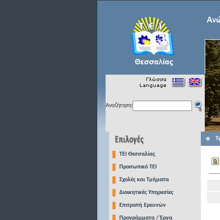
Αναζήτηση:
Τ
TEI Θεσσαλίας
Προσωπικό ΤΕΙ
Σχολές και Τμήματα
Διοικητικές Υπηρεσίες
Επιτροπή Ερευνών
Προγράμματα / Έργα