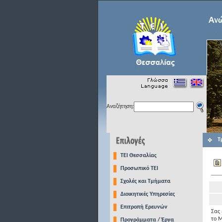
Αναζήτηση:
Τ
TEI Θεσσαλίας
Προσωπικό ΤΕΙ
Σχολές και Τμήματα
Διοικητικές Υπηρεσίες
Επιτροπή Ερευνών
Σας
το Μ
Προγράμματα / Έργα