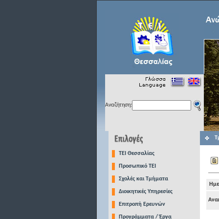
Αναζήτηση:
Τ
TEI Θεσσαλίας
Προσωπικό ΤΕΙ
Σχολές και Τμήματα
Ημε
Διοικητικές Υπηρεσίες
Ανα
Επιτροπή Ερευνών
Προγράμματα / Έργα