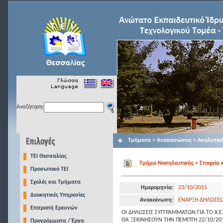
Αναζήτηση:
Τμήματα > Ανακοινώσεις > Αναλυτικ
TEI Θεσσαλίας
Τμήμα Νοσηλευτικής > Στοιχεία 
Προσωπικό ΤΕΙ
Σχολές και Τμήματα
Ημερομηνία:
23/10/2015
Διοικητικές Υπηρεσίες
Ανακοίνωση:
EΝΑΡΞΗ ΔΗΛΩΣΕΩ
Επιτροπή Ερευνών
ΟΙ ΔΗΛΩΣΕΙΣ ΣΥΓΓΡΑΜΜΑΤΩΝ ΓΙΑ ΤΟ Χ.Ε.
ΘΑ ΞΕΚΙΝΗΣΟΥΝ ΤΗΝ ΠΕΜΠΤΗ 22/10/20
Προγράμματα / Έργα