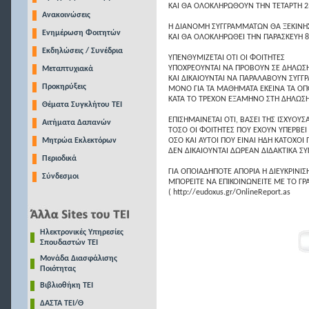
ΚΑΙ ΘΑ ΟΛΟΚΛΗΡΩΘΟΥΝ ΤΗΝ ΤΕΤΑΡΤΗ 23
Ανακοινώσεις
Η ΔΙΑΝΟΜΗ ΣΥΓΓΡΑΜΜΑΤΩΝ ΘΑ ΞΕΚΙΝΗΣ
Ενημέρωση Φοιτητών
ΚΑΙ ΘΑ ΟΛΟΚΛΗΡΩΘΕΙ ΤΗΝ ΠΑΡΑΣΚΕΥΗ 8
Εκδηλώσεις / Συνέδρια
ΥΠΕΝΘΥΜΙΖΕΤΑΙ ΟΤΙ ΟΙ ΦΟΙΤΗΤΕΣ
ΥΠΟΧΡΕΟΥΝΤΑΙ ΝΑ ΠΡΟΒΟΥΝ ΣΕ ΔΗΛΩ
Μεταπτυχιακά
ΚΑΙ ΔΙΚΑΙΟΥΝΤΑΙ ΝΑ ΠΑΡΑΛΑΒΟΥΝ ΣΥΓ
Προκηρύξεις
ΜΟΝΟ ΓΙΑ ΤΑ ΜΑΘΗΜΑΤΑ ΕΚΕΙΝΑ ΤΑ ΟΠ
ΚΑΤΑ ΤΟ ΤΡΕΧΟΝ ΕΞΑΜΗΝΟ ΣΤΗ ΔΗΛΩΣ
Θέματα Συγκλήτου ΤΕΙ
ΕΠΙΣΗΜΑΙΝΕΤΑΙ ΟΤΙ, ΒΑΣΕΙ ΤΗΣ ΙΣΧΥΟΥ
Αιτήματα Δαπανών
ΤΟΣΟ ΟΙ ΦΟΙΤΗΤΕΣ ΠΟΥ ΕΧΟΥΝ ΥΠΕΡΒΕΙ 
Μητρώα Εκλεκτόρων
ΟΣΟ ΚΑΙ ΑΥΤΟΙ ΠΟΥ ΕΙΝΑΙ ΗΔΗ ΚΑΤΟΧΟΙ
ΔΕΝ ΔΙΚΑΙΟΥΝΤΑΙ ΔΩΡΕΑΝ ΔΙΔΑΚΤΙΚΑ Σ
Περιοδικά
ΓΙΑ ΟΠΟΙΑΔΗΠΟΤΕ ΑΠΟΡΙΑ Ή ΔΙΕΥΚΡΙΝΙΣ
Σύνδεσμοι
ΜΠΟΡΕΙΤΕ ΝΑ ΕΠΙΚΟΙΝΩΝΕΙΤΕ ΜΕ ΤΟ ΓΡ
( http://eudoxus.gr/OnlineReport.as
Ηλεκτρονικές Υπηρεσίες
Σπουδαστών ΤΕΙ
Μονάδα Διασφάλισης
Ποιότητας
Βιβλιοθήκη ΤΕΙ
ΔΑΣΤΑ ΤΕΙ/Θ