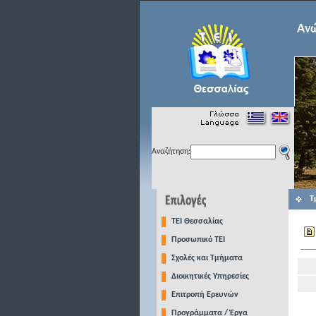
Αναζήτηση:
Τ
TEI Θεσσαλίας
Προσωπικό ΤΕΙ
Σχολές και Τμήματα
Διοικητικές Υπηρεσίες
Επιτροπή Ερευνών
Προγράμματα / Έργα