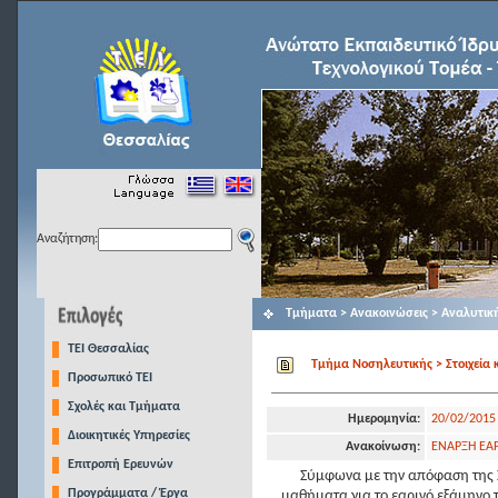
Αναζήτηση:
Τμήματα > Ανακοινώσεις > Αναλυτικ
TEI Θεσσαλίας
Τμήμα Νοσηλευτικής > Στοιχεία 
Προσωπικό ΤΕΙ
Σχολές και Τμήματα
Ημερομηνία:
20/02/2015
Διοικητικές Υπηρεσίες
Ανακοίνωση:
ΕΝΑΡΞΗ ΕΑ
Επιτροπή Ερευνών
Σύμφωνα με την απόφαση της Σ
Προγράμματα / Έργα
μαθήματα για το εαρινό εξάμηνο τ