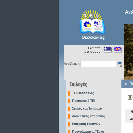
Αναζήτηση:
Τ
TEI Θεσσαλίας
Προσωπικό ΤΕΙ
Σχολές και Τμήματα
Η
Διοικητικές Υπηρεσίες
Α
Επιτροπή Ερευνών
Προγράμματα / Έργα